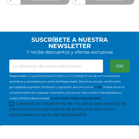
SUSCRÍBETE A NUESTRA
NEWSLETTER
Y recibe descuentos y ofertas exclusivas
Responsable: Grupo Empresarial Yuste S.L.U. Finalidad: Envío de comunicaciones
periódicas y actividades por parte del Responsable. Derechos: acceso, rectificación,
portabilidad, supresión, limitación y oposición, así como otros.
+ info
: Puede retirar el
consentimiento en cualquier momento y encontrar información más detallada en
nuestra Política de privacidad.
(+información Política de privacidad)
Consiento el tratamiento de mis datos para el envío de
comunicaciones periódicas de productos, servicios o
actividades por parte del Responsable