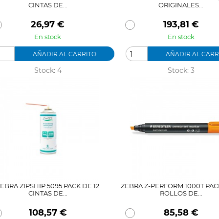
CINTAS DE...
ORIGINALES...
Precio
Precio
26,97 €
193,81 €
En stock
En stock
AÑADIR AL CARRITO
AÑADIR AL CARR
Stock: 4
Stock: 3
EBRA ZIPSHIP 5095 PACK DE 12
ZEBRA Z-PERFORM 1000T PACK
CINTAS DE...
ROLLOS DE...
Precio
Precio
108,57 €
85,58 €