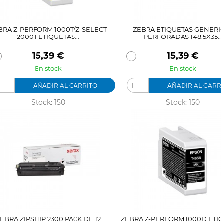
BRA Z-PERFORM 1000T/Z-SELECT
ZEBRA ETIQUETAS GENERI
2000T ETIQUETAS...
PERFORADAS 148.5X35..
Precio
Precio
15,39 €
15,39 €
En stock
En stock
AÑADIR AL CARRITO
AÑADIR AL CARR
Stock: 150
Stock: 150
EBRA ZIPSHIP 2300 PACK DE 12
ZEBRA Z-PERFORM 1000D ETI