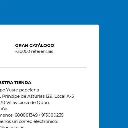
s
GRAN CATÁLOGO
+30000 referencias
ESTRA TIENDA
po Yuste papeleria
 Príncipe de Asturias 129, Local A-5
70 Villaviciosa de Odón
aña
menos:
680881349 / 913080235
íenos un correo electrónico:
o@gyuste.es