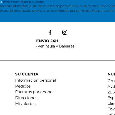
ad.
(+información Política de privacidad)
nsiento el tratamiento de mis datos para el envío de comunicacione
dicas de productos, servicios o actividades por parte del Responsable
ENVÍO 24H
(Península y Baleares)
SU CUENTA
NU
Información personal
Gru
Pedidos
Avd.
Facturas por abono
286
Esp
Direcciones
Llá
Mis alertas
Env
inf