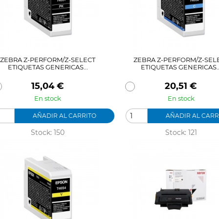
ZEBRA Z-PERFORM/Z-SELECT
ZEBRA Z-PERFORM/Z-SEL
ETIQUETAS GENERICAS...
ETIQUETAS GENERICAS..
Precio
Precio
15,04 €
20,51 €
En stock
En stock
AÑADIR AL CARRITO
AÑADIR AL CARR
Stock: 150
Stock: 121