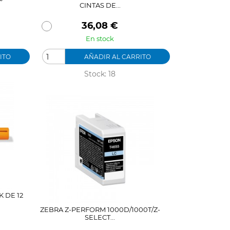
CINTAS DE...
Precio
36,08 €
En stock
ITO
AÑADIR AL CARRITO
Stock: 18
 DE 12
ZEBRA Z-PERFORM 1000D/1000T/Z-
SELECT...