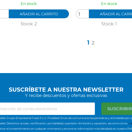
En stock
En stock
AÑADIR AL CARRITO
AÑADIR AL CARR
Stock: 2
Stock: 1
1
2
SUSCRÍBETE A NUESTRA NEWSLETTER
Y recibe descuentos y ofertas exclusivas
ble: Grupo Empresarial Yuste S.L.U. Finalidad: Envío de comunicaciones periódicas y actividades por p
ble. Derechos: acceso, rectificación, portabilidad, supresión, limitación y oposición, así como otros.
+ i
tirar el consentimiento en cualquier momento y encontrar información más detallada en nuestra Polí