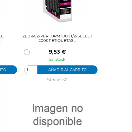
ECT
ZEBRA Z-PERFORM 1000T/Z-SELECT
.
2000T ETIQUETAS...
Precio
9,53 €
En stock
ITO
AÑADIR AL CARRITO
Stock: 150