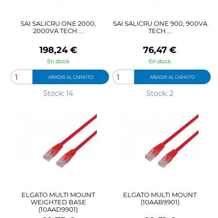
SAI SALICRU ONE 2000,
SAI SALICRU ONE 900, 900VA
2000VA TECH....
TECH....
Precio
Precio
198,24 €
76,47 €
En stock
En stock
AÑADIR AL CARRITO
AÑADIR AL CARRITO
Stock: 14
Stock: 2
ELGATO MULTI MOUNT
ELGATO MULTI MOUNT
WEIGHTED BASE
(10AAB9901)
(10AAD9901)