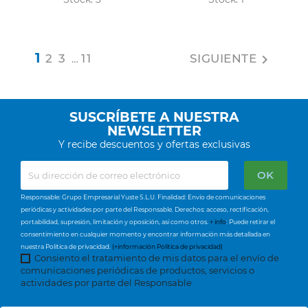
1
2
3
11
SIGUIENTE

…
SUSCRÍBETE A NUESTRA
NEWSLETTER
Y recibe descuentos y ofertas exclusivas
Responsable: Grupo Empresarial Yuste S.L.U. Finalidad: Envío de comunicaciones
periódicas y actividades por parte del Responsable. Derechos: acceso, rectificación,
portabilidad, supresión, limitación y oposición, así como otros.
+ info
: Puede retirar el
consentimiento en cualquier momento y encontrar información más detallada en
nuestra Política de privacidad.
(+información Política de privacidad)
Consiento el tratamiento de mis datos para el envío de
comunicaciones periódicas de productos, servicios o
actividades por parte del Responsable