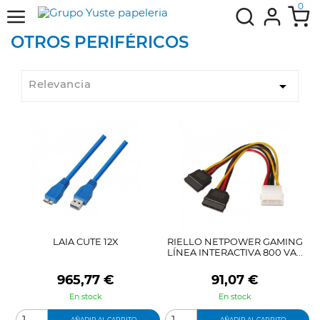
0
OTROS PERIFÉRICOS
Relevancia

LAIA CUTE 12X
RIELLO NETPOWER GAMING
LÍNEA INTERACTIVA 800 VA...
Precio
Precio
965,77 €
91,07 €
En stock
En stock
AÑADIR AL CARRITO
AÑADIR AL CARRITO