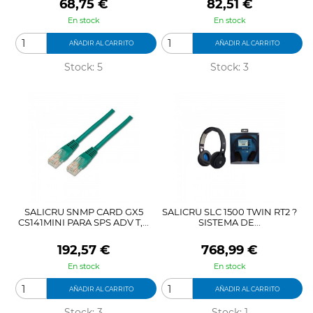
Precio
Precio
68,75 €
82,51 €
En stock
En stock
AÑADIR AL CARRITO
AÑADIR AL CARRITO
Stock: 5
Stock: 3
SALICRU SNMP CARD GX5
SALICRU SLC 1500 TWIN RT2 ?
CS141MINI PARA SPS ADV T,...
SISTEMA DE...
Precio
Precio
192,57 €
768,99 €
En stock
En stock
AÑADIR AL CARRITO
AÑADIR AL CARRITO
Stock: 3
Stock: 1