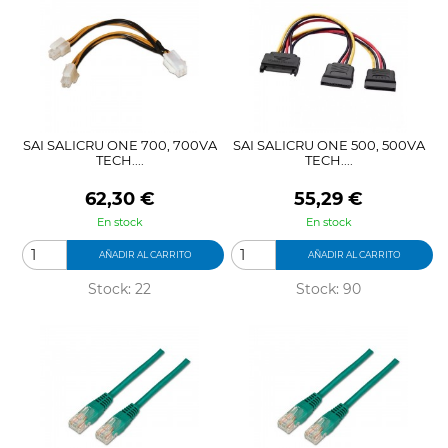
SAI SALICRU ONE 700, 700VA
SAI SALICRU ONE 500, 500VA
TECH....
TECH....
Precio
Precio
62,30 €
55,29 €
En stock
En stock
AÑADIR AL CARRITO
AÑADIR AL CARRITO
Stock: 22
Stock: 90