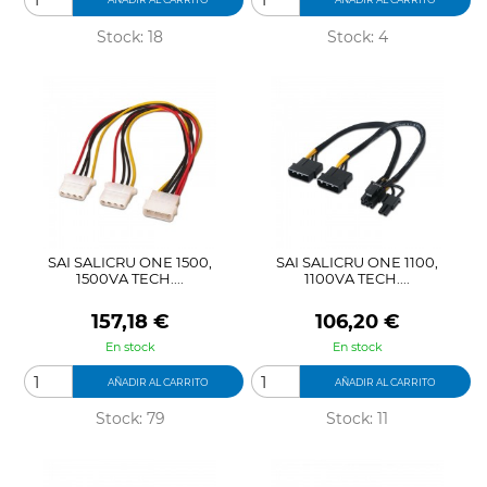
Stock: 18
Stock: 4
SAI SALICRU ONE 1500,
SAI SALICRU ONE 1100,
1500VA TECH....
1100VA TECH....
Precio
Precio
157,18 €
106,20 €
En stock
En stock
AÑADIR AL CARRITO
AÑADIR AL CARRITO
Stock: 79
Stock: 11