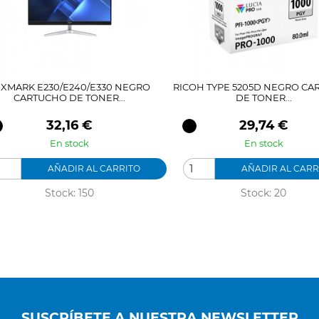
EXMARK E230/E240/E330 NEGRO
RICOH TYPE 5205D NEGRO C
CARTUCHO DE TONER...
DE TONER...
Precio
Precio
32,16 €
29,74 €
En stock
En stock
AÑADIR AL CARRITO
AÑADIR AL CARR
Stock: 150
Stock: 20
SUSCRÍBETE A NUESTRA NEWSLETTER