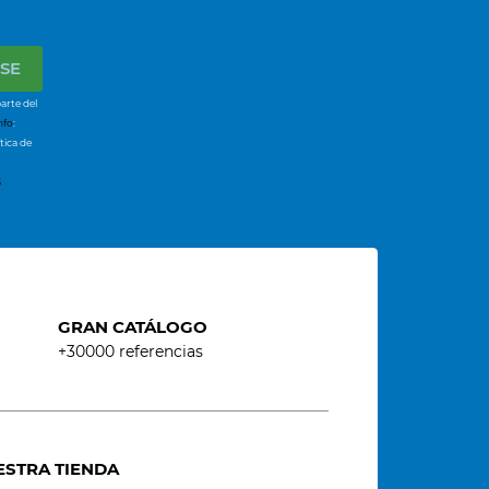
arte del
nfo
:
tica de
s
GRAN CATÁLOGO
+30000 referencias
ESTRA TIENDA