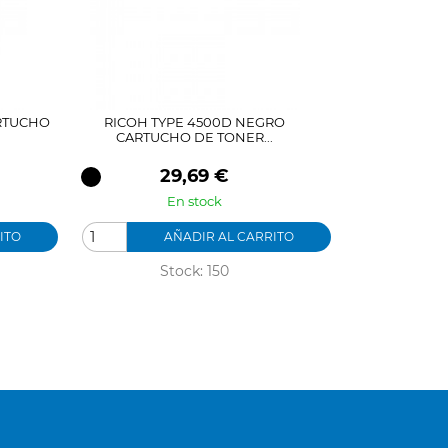
ARTUCHO
RICOH TYPE 4500D NEGRO
CARTUCHO DE TONER...
Precio
29,69 €
En stock
ITO
AÑADIR AL CARRITO
Stock: 150