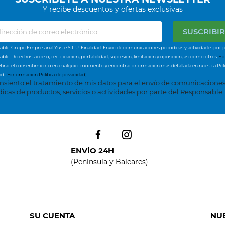
Y recibe descuentos y ofertas exclusivas
ble: Grupo Empresarial Yuste S.L.U. Finalidad: Envío de comunicaciones periódicas y actividades por p
ble. Derechos: acceso, rectificación, portabilidad, supresión, limitación y oposición, así como otros.
+ i
tirar el consentimiento en cualquier momento y encontrar información más detallada en nuestra Polí
ad.
(+información Política de privacidad)
nsiento el tratamiento de mis datos para el envío de comunicacione
dicas de productos, servicios o actividades por parte del Responsable
ENVÍO 24H
(Península y Baleares)
SU CUENTA
NU