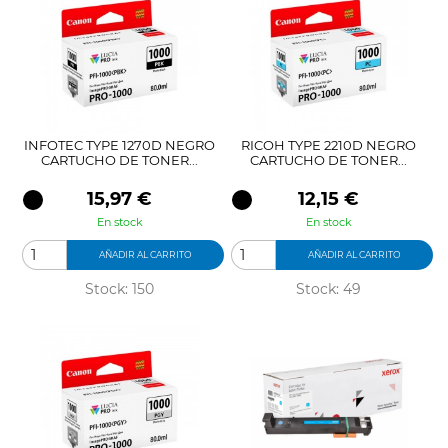
INFOTEC TYPE 1270D NEGRO
RICOH TYPE 2210D NEGRO
CARTUCHO DE TONER...
CARTUCHO DE TONER...
Precio
Precio
15,97 €
12,15 €
En stock
En stock
AÑADIR AL CARRITO
AÑADIR AL CARRITO
Stock: 150
Stock: 49