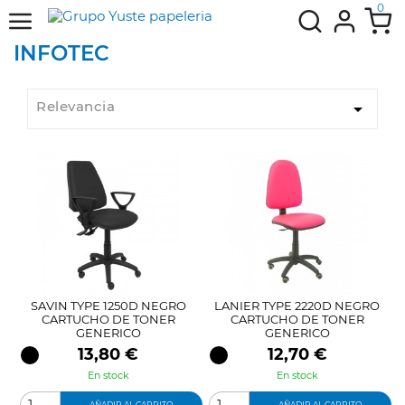
0
INFOTEC
Relevancia

SAVIN TYPE 1250D NEGRO
LANIER TYPE 2220D NEGRO
CARTUCHO DE TONER
CARTUCHO DE TONER
GENERICO
GENERICO
Precio
Precio
13,80 €
12,70 €
En stock
En stock
AÑADIR AL CARRITO
AÑADIR AL CARRITO