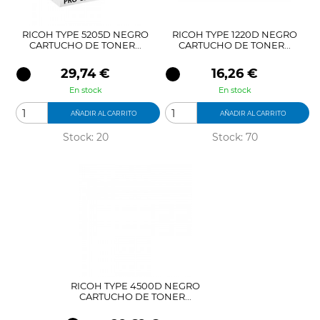
RICOH TYPE 5205D NEGRO
RICOH TYPE 1220D NEGRO
CARTUCHO DE TONER...
CARTUCHO DE TONER...
Precio
Precio
29,74 €
16,26 €
En stock
En stock
AÑADIR AL CARRITO
AÑADIR AL CARRITO
Stock: 20
Stock: 70
RICOH TYPE 4500D NEGRO
CARTUCHO DE TONER...