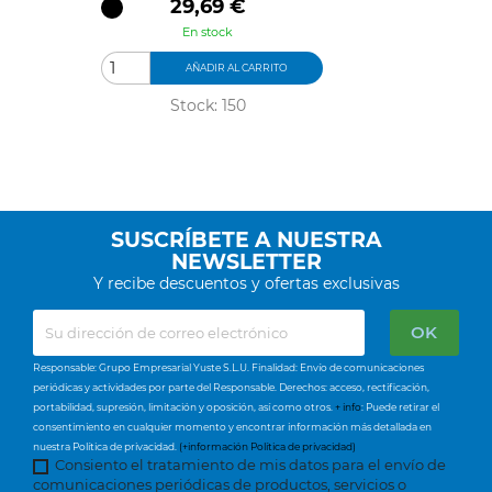
Precio
29,69 €
En stock
AÑADIR AL CARRITO
Stock: 150
SUSCRÍBETE A NUESTRA
NEWSLETTER
Y recibe descuentos y ofertas exclusivas
Responsable: Grupo Empresarial Yuste S.L.U. Finalidad: Envío de comunicaciones
periódicas y actividades por parte del Responsable. Derechos: acceso, rectificación,
portabilidad, supresión, limitación y oposición, así como otros.
+ info
: Puede retirar el
consentimiento en cualquier momento y encontrar información más detallada en
nuestra Política de privacidad.
(+información Política de privacidad)
Consiento el tratamiento de mis datos para el envío de
comunicaciones periódicas de productos, servicios o