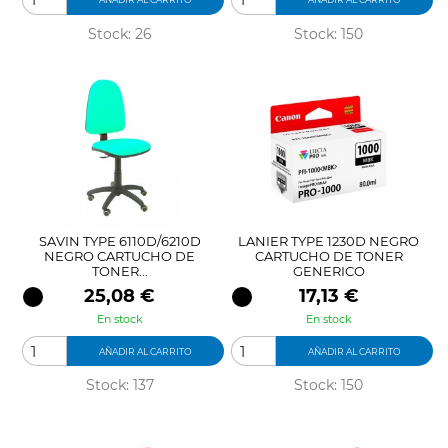
Stock: 26
Stock: 150
SAVIN TYPE 6110D/6210D
LANIER TYPE 1230D NEGRO
NEGRO CARTUCHO DE
CARTUCHO DE TONER
TONER...
GENERICO
Precio
Precio
25,08 €
17,13 €
En stock
En stock
AÑADIR AL CARRITO
AÑADIR AL CARRITO
Stock: 137
Stock: 150