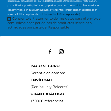
periódicas y actividades por parte del Responsable. Derechos: acceso, rectificación,
portabilidad, supresión, limitación y oposición, así como otros.
+ info
: Puede retirar el
consentimiento en cualquier momento y encontrar información más detallada en
nuestra Política de privacidad.
(+información Política de privacidad)
Consiento el tratamiento de mis datos para el envío de
comunicaciones periódicas de productos, servicios o
actividades por parte del Responsable
PAGO SEGURO
Garantía de compra
ENVÍO 24H
(Península y Baleares)
GRAN CATÁLOGO
+30000 referencias