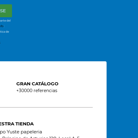
arte del
nfo
:
tica de
s
GRAN CATÁLOGO
+30000 referencias
ESTRA TIENDA
po Yuste papeleria