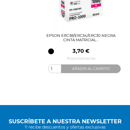
EPSON ERC38/ERC34/ERC30 NEGRA
CINTA MATRICIAL...
Precio
3,70 €
Próximamente
AÑADIR AL CARRITO
SUSCRÍBETE A NUESTRA NEWSLETTER
Y recibe descuentos y ofertas exclusivas