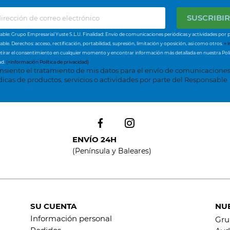
ble: Grupo Empresarial Yuste S.L.U. Finalidad: Envío de comunicaciones periódicas y actividades por p
ble. Derechos: acceso, rectificación, portabilidad, supresión, limitación y oposición, así como otros.
+ i
tirar el consentimiento en cualquier momento y encontrar información más detallada en nuestra Polí
ad.
(+información Política de privacidad)
nsiento el tratamiento de mis datos para el envío de comunicacione
dicas de productos, servicios o actividades por parte del Responsable
ENVÍO 24H
(Península y Baleares)
SU CUENTA
NU
Información personal
Gru