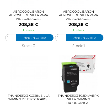
AEROCOOL BARON
AEROCOOL BARON
AEROSUEDE SILLA PARA
AEROSUEDE SILLA PARA
VIDEOJUEGOS...
VIDEOJUEGOS...
Precio
Precio
208,38 €
208,38 €
En stock
En stock
AÑADIR AL CARRITO
AÑADIR AL CARRITO
Stock: 3
Stock: 1
THUNDERX3 XC3BK, SILLA
THUNDERX3 TC5DIVABPK,
GAMING DE ESCRITORIO,...
SILLA GAMING
ERGONÓMICA,...