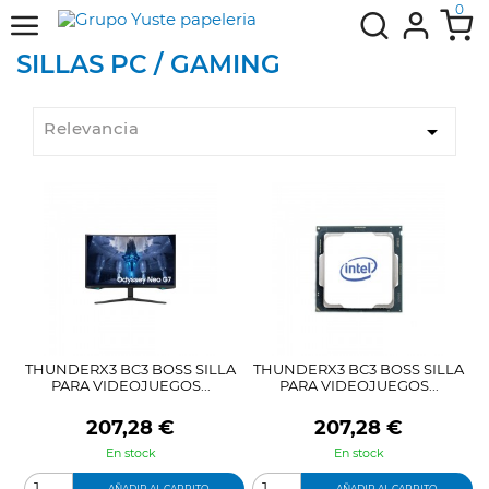
0
SILLAS PC / GAMING
Relevancia

THUNDERX3 BC3 BOSS SILLA
THUNDERX3 BC3 BOSS SILLA
PARA VIDEOJUEGOS...
PARA VIDEOJUEGOS...
Precio
Precio
207,28 €
207,28 €
En stock
En stock
AÑADIR AL CARRITO
AÑADIR AL CARRITO