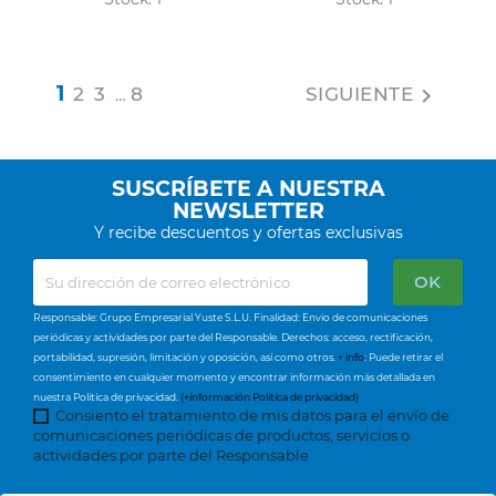
1
2
3
8
SIGUIENTE

…
SUSCRÍBETE A NUESTRA
NEWSLETTER
Y recibe descuentos y ofertas exclusivas
Responsable: Grupo Empresarial Yuste S.L.U. Finalidad: Envío de comunicaciones
periódicas y actividades por parte del Responsable. Derechos: acceso, rectificación,
portabilidad, supresión, limitación y oposición, así como otros.
+ info
: Puede retirar el
consentimiento en cualquier momento y encontrar información más detallada en
nuestra Política de privacidad.
(+información Política de privacidad)
Consiento el tratamiento de mis datos para el envío de
comunicaciones periódicas de productos, servicios o
actividades por parte del Responsable