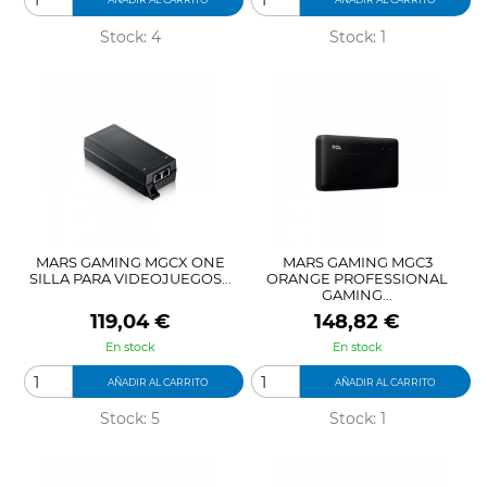
Stock: 4
Stock: 1
MARS GAMING MGCX ONE
MARS GAMING MGC3
SILLA PARA VIDEOJUEGOS...
ORANGE PROFESSIONAL
GAMING...
Precio
Precio
119,04 €
148,82 €
En stock
En stock
AÑADIR AL CARRITO
AÑADIR AL CARRITO
Stock: 5
Stock: 1