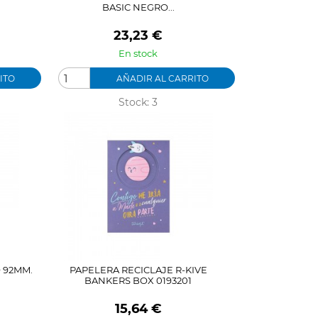
BASIC NEGRO...
Precio
23,23 €
En stock
ITO
AÑADIR AL CARRITO
Stock: 3
 92MM.
PAPELERA RECICLAJE R-KIVE
BANKERS BOX 0193201
Precio
15,64 €