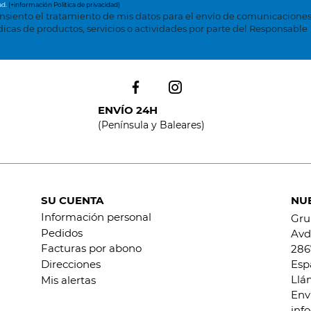
ad.
(+información Política de privacidad)
nsiento el tratamiento de mis datos para el envío de comunicacione
dicas de productos, servicios o actividades por parte del Responsable
ENVÍO 24H
(Península y Baleares)
SU CUENTA
NU
Información personal
Gru
Pedidos
Avd.
Facturas por abono
286
Esp
Direcciones
Llá
Mis alertas
Env
inf