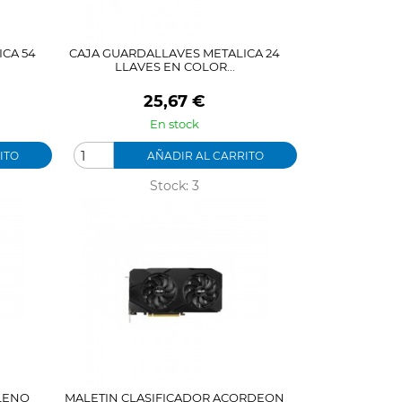
CA 54
CAJA GUARDALLAVES METALICA 24
LLAVES EN COLOR...
Precio
25,67 €
En stock
ITO
AÑADIR AL CARRITO
Stock: 3
ILENO
MALETIN CLASIFICADOR ACORDEON