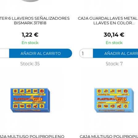
STER 6 LLAVEROS SEÑALIZADORES
CAJA GUARDALLAVES METALI
BISMARK 317818
LLAVES EN COLOR...
Precio
Precio
1,22 €
30,14 €
En stock
En stock
AÑADIR AL CARRITO
AÑADIR AL CARR
Stock: 35
Stock: 7
AJA MULTIUSO POLIPROPILENO
CAJA MULTIUSO POLIPROP