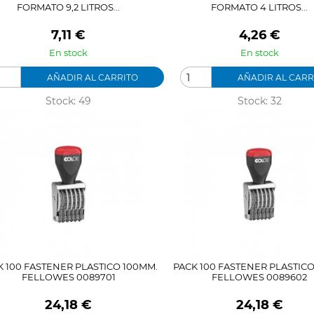
FORMATO 9,2 LITROS...
FORMATO 4 LITROS...
Precio
Precio
7,11 €
4,26 €
En stock
En stock
AÑADIR AL CARRITO
AÑADIR AL CARR
Stock: 49
Stock: 32
K 100 FASTENER PLASTICO 100MM.
PACK 100 FASTENER PLASTICO
FELLOWES 0089701
FELLOWES 0089602
Precio
Precio
24,18 €
24,18 €