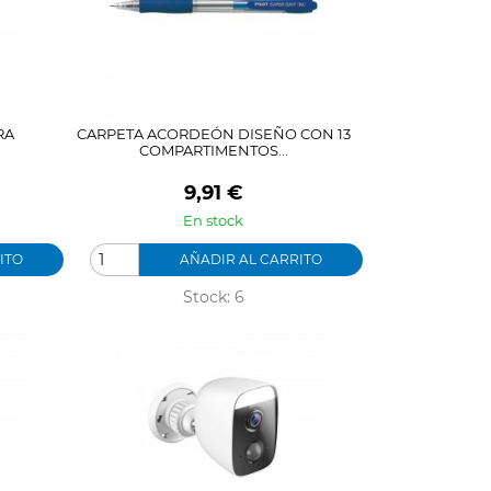
RA
CARPETA ACORDEÓN DISEÑO CON 13
COMPARTIMENTOS...
Precio
9,91 €
En stock
ITO
AÑADIR AL CARRITO
Stock: 6