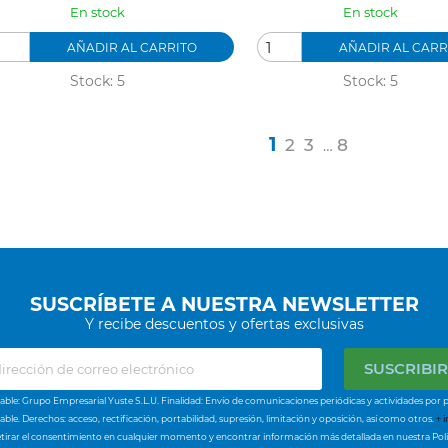
En stock
En stock
AÑADIR AL CARRITO
AÑADIR AL CARR
Stock: 5
Stock: 5
1
2
3
8
…
SUSCRÍBETE A NUESTRA NEWSLETTER
Y recibe descuentos y ofertas exclusivas
ble: Grupo Empresarial Yuste S.L.U. Finalidad: Envío de comunicaciones periódicas y actividades por p
ble. Derechos: acceso, rectificación, portabilidad, supresión, limitación y oposición, así como otros.
+ i
tirar el consentimiento en cualquier momento y encontrar información más detallada en nuestra Polí