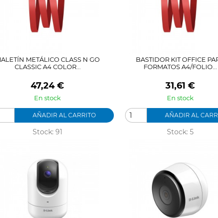
ALETÍN METÁLICO CLASS N GO
BASTIDOR KIT OFFICE PA
CLASSIC A4 COLOR...
FORMATOS A4/FOLIO...
Precio
Precio
47,24 €
31,61 €
En stock
En stock
AÑADIR AL CARRITO
AÑADIR AL CARR
Stock: 91
Stock: 5