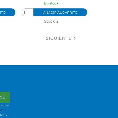
En stock
ITO
AÑADIR AL CARRITO
Stock: 2
SIGUIENTE

arte del
nfo
:
tica de