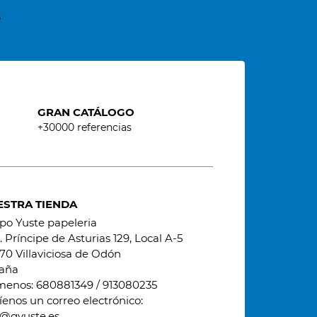
s
GRAN CATÁLOGO
+30000 referencias
ESTRA TIENDA
po Yuste papeleria
 Príncipe de Asturias 129, Local A-5
70 Villaviciosa de Odón
aña
menos:
680881349 / 913080235
íenos un correo electrónico:
o@gyuste.es