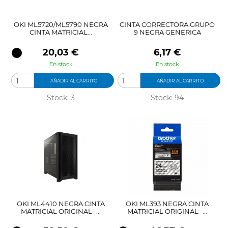
OKI ML5720/ML5790 NEGRA
CINTA CORRECTORA GRUPO
CINTA MATRICIAL...
9 NEGRA GENERICA
Precio
Precio
20,03 €
6,17 €
En stock
En stock
AÑADIR AL CARRITO
AÑADIR AL CARRITO
Stock: 3
Stock: 94
OKI ML4410 NEGRA CINTA
OKI ML393 NEGRA CINTA
MATRICIAL ORIGINAL -...
MATRICIAL ORIGINAL -...