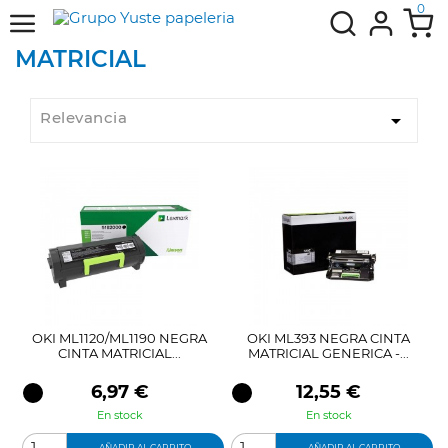
0
MATRICIAL
Relevancia

OKI ML1120/ML1190 NEGRA
OKI ML393 NEGRA CINTA
CINTA MATRICIAL...
MATRICIAL GENERICA -...
Precio
Precio
6,97 €
12,55 €
En stock
En stock
AÑADIR AL CARRITO
AÑADIR AL CARRITO