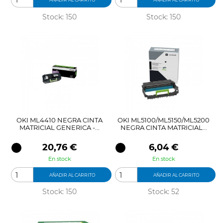
Stock: 150
Stock: 150
OKI ML4410 NEGRA CINTA
OKI ML5100/ML5150/ML5200
MATRICIAL GENERICA -...
NEGRA CINTA MATRICIAL...
Precio
Precio
20,76 €
6,04 €
En stock
En stock
AÑADIR AL CARRITO
AÑADIR AL CARRITO
Stock: 150
Stock: 52