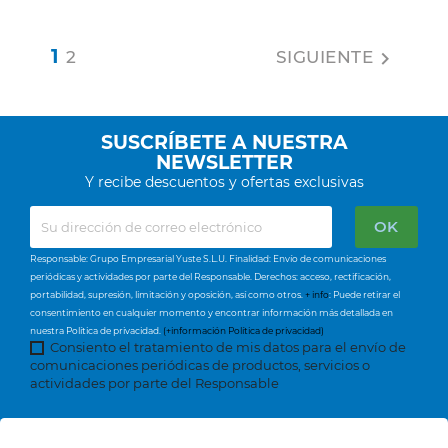
1
2
SIGUIENTE

SUSCRÍBETE A NUESTRA
NEWSLETTER
Y recibe descuentos y ofertas exclusivas
Responsable: Grupo Empresarial Yuste S.L.U. Finalidad: Envío de comunicaciones
periódicas y actividades por parte del Responsable. Derechos: acceso, rectificación,
portabilidad, supresión, limitación y oposición, así como otros.
+ info
: Puede retirar el
consentimiento en cualquier momento y encontrar información más detallada en
nuestra Política de privacidad.
(+información Política de privacidad)
Consiento el tratamiento de mis datos para el envío de
comunicaciones periódicas de productos, servicios o
actividades por parte del Responsable