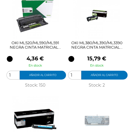
OKI ML520/ML590/ML591
OKI ML380/ML390/ML3390
NEGRA CINTA MATRICIAL...
NEGRA CINTA MATRICIAL...
Precio
Precio
4,36 €
15,79 €
En stock
En stock
AÑADIR AL CARRITO
AÑADIR AL CARRITO
Stock: 150
Stock: 2