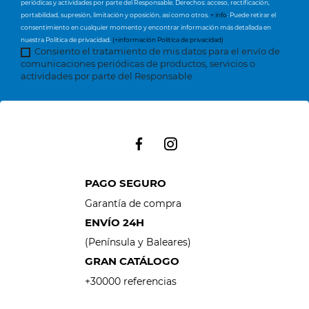
periódicas y actividades por parte del Responsable. Derechos: acceso, rectificación,
portabilidad, supresión, limitación y oposición, así como otros.
+ info
: Puede retirar el
consentimiento en cualquier momento y encontrar información más detallada en
nuestra Política de privacidad.
(+información Política de privacidad)
Consiento el tratamiento de mis datos para el envío de
comunicaciones periódicas de productos, servicios o
actividades por parte del Responsable
PAGO SEGURO
Garantía de compra
ENVÍO 24H
(Península y Baleares)
GRAN CATÁLOGO
+30000 referencias