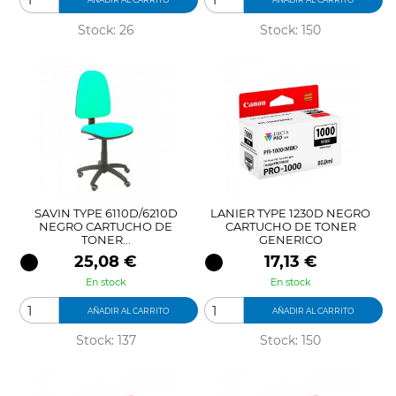
Stock: 26
Stock: 150
SAVIN TYPE 6110D/6210D
LANIER TYPE 1230D NEGRO
NEGRO CARTUCHO DE
CARTUCHO DE TONER
TONER...
GENERICO
Precio
Precio
25,08 €
17,13 €
En stock
En stock
AÑADIR AL CARRITO
AÑADIR AL CARRITO
Stock: 137
Stock: 150