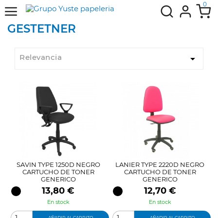
0
GESTETNER
Relevancia

SAVIN TYPE 1250D NEGRO
LANIER TYPE 2220D NEGRO
CARTUCHO DE TONER
CARTUCHO DE TONER
GENERICO
GENERICO
Precio
Precio
13,80 €
12,70 €
En stock
En stock
AÑADIR AL CARRITO
AÑADIR AL CARRITO