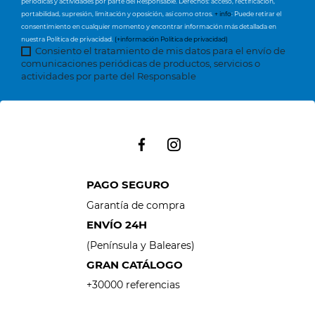
periódicas y actividades por parte del Responsable. Derechos: acceso, rectificación,
portabilidad, supresión, limitación y oposición, así como otros.
+ info
: Puede retirar el
consentimiento en cualquier momento y encontrar información más detallada en
nuestra Política de privacidad.
(+información Política de privacidad)
Consiento el tratamiento de mis datos para el envío de
comunicaciones periódicas de productos, servicios o
actividades por parte del Responsable
PAGO SEGURO
Garantía de compra
ENVÍO 24H
(Península y Baleares)
GRAN CATÁLOGO
+30000 referencias