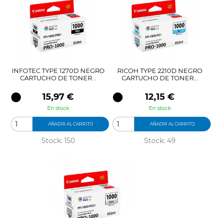
INFOTEC TYPE 1270D NEGRO
RICOH TYPE 2210D NEGRO
CARTUCHO DE TONER...
CARTUCHO DE TONER...
Precio
Precio
15,97 €
12,15 €
En stock
En stock
AÑADIR AL CARRITO
AÑADIR AL CARRITO
Stock: 150
Stock: 49