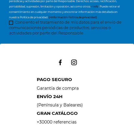
periódicas y actividades por parte del Responsable. Derechos: acceso, rectificación,
portabilidad, supresión, limitación y oposición, así como otros.
+ info
: Puede retirar el
consentimiento en cualquier momento y encontrar información más detallada en
nuestra Política de privacidad.
(+información Política de privacidad)
Consiento el tratamiento de mis datos para el envío de
comunicaciones periódicas de productos, servicios o
actividades por parte del Responsable
PAGO SEGURO
Garantía de compra
ENVÍO 24H
(Península y Baleares)
GRAN CATÁLOGO
+30000 referencias