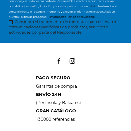
periódicas y actividades por parte del Responsable. Derechos: acceso, rectificación,
portabilidad, supresión, limitación y oposición, así como otros.
+ info
: Puede retirar el
consentimiento en cualquier momento y encontrar información más detallada en
nuestra Política de privacidad.
(+información Política de privacidad)
Consiento el tratamiento de mis datos para el envío de
comunicaciones periódicas de productos, servicios o
actividades por parte del Responsable
PAGO SEGURO
Garantía de compra
ENVÍO 24H
(Península y Baleares)
GRAN CATÁLOGO
+30000 referencias