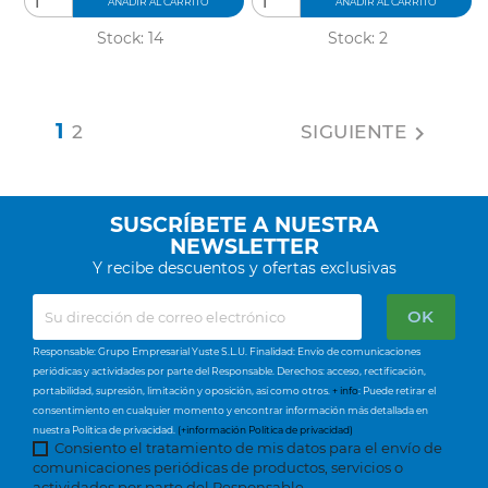
AÑADIR AL CARRITO
AÑADIR AL CARRITO
Stock: 14
Stock: 2
1
2
SIGUIENTE

SUSCRÍBETE A NUESTRA
NEWSLETTER
Y recibe descuentos y ofertas exclusivas
Responsable: Grupo Empresarial Yuste S.L.U. Finalidad: Envío de comunicaciones
periódicas y actividades por parte del Responsable. Derechos: acceso, rectificación,
portabilidad, supresión, limitación y oposición, así como otros.
+ info
: Puede retirar el
consentimiento en cualquier momento y encontrar información más detallada en
nuestra Política de privacidad.
(+información Política de privacidad)
Consiento el tratamiento de mis datos para el envío de
comunicaciones periódicas de productos, servicios o
actividades por parte del Responsable