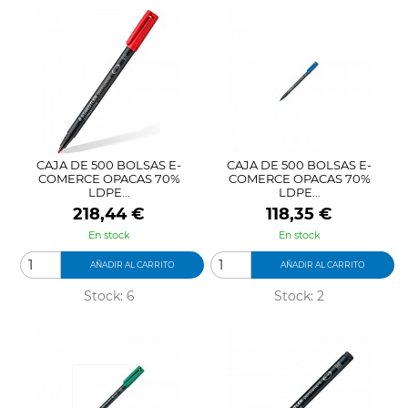
CAJA DE 500 BOLSAS E-
CAJA DE 500 BOLSAS E-
COMERCE OPACAS 70%
COMERCE OPACAS 70%
LDPE...
LDPE...
Precio
Precio
218,44 €
118,35 €
En stock
En stock
AÑADIR AL CARRITO
AÑADIR AL CARRITO
Stock: 6
Stock: 2