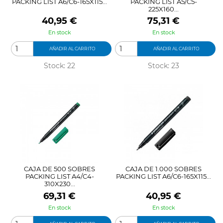
PACKING LIST A6/C6-165X115...
PACKING LIST A5/C5-
225X160...
Precio
Precio
40,95 €
75,31 €
En stock
En stock
AÑADIR AL CARRITO
AÑADIR AL CARRITO
Stock: 22
Stock: 23
CAJA DE 500 SOBRES
CAJA DE 1.000 SOBRES
PACKING LIST A4/C4-
PACKING LIST A6/C6-165X115...
310X230...
Precio
Precio
69,31 €
40,95 €
En stock
En stock