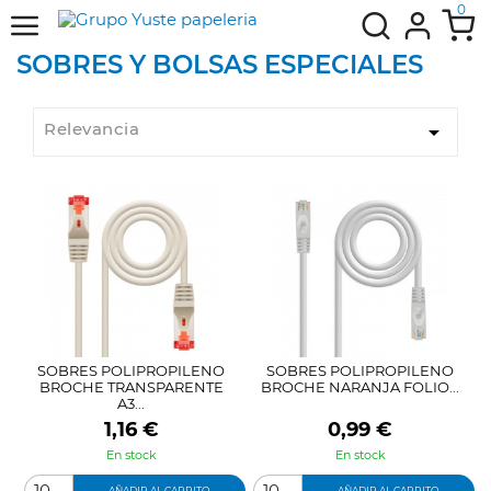
0
SOBRES Y BOLSAS ESPECIALES
Relevancia

SOBRES POLIPROPILENO
SOBRES POLIPROPILENO
BROCHE TRANSPARENTE
BROCHE NARANJA FOLIO...
A3...
Precio
Precio
1,16 €
0,99 €
En stock
En stock
AÑADIR AL CARRITO
AÑADIR AL CARRITO