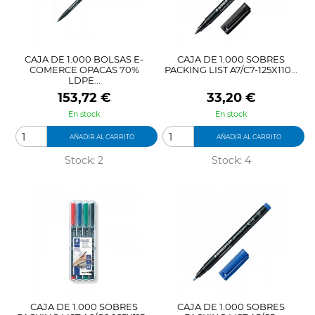
CAJA DE 1.000 BOLSAS E-
CAJA DE 1.000 SOBRES
COMERCE OPACAS 70%
PACKING LIST A7/C7-125X110...
LDPE...
Precio
Precio
153,72 €
33,20 €
En stock
En stock
AÑADIR AL CARRITO
AÑADIR AL CARRITO
Stock: 2
Stock: 4
CAJA DE 1.000 SOBRES
CAJA DE 1.000 SOBRES