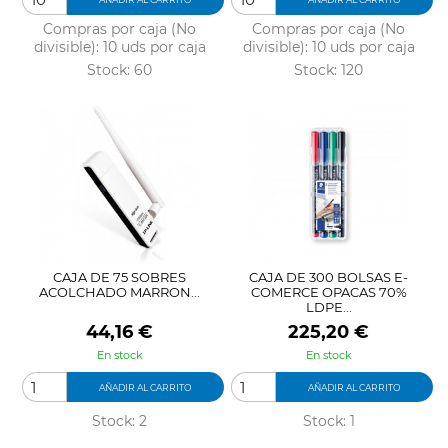
Compras por caja (No
Compras por caja (No
divisible): 10 uds por caja
divisible): 10 uds por caja
Stock: 60
Stock: 120
CAJA DE 75 SOBRES
CAJA DE 300 BOLSAS E-
ACOLCHADO MARRON...
COMERCE OPACAS 70%
LDPE...
Precio
Precio
44,16 €
225,20 €
En stock
En stock
AÑADIR AL CARRITO
AÑADIR AL CARRITO
Stock: 2
Stock: 1