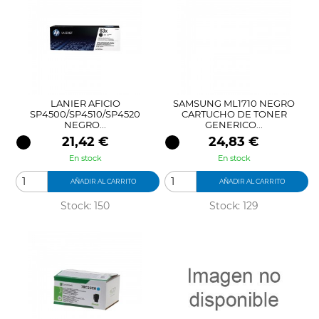
LANIER AFICIO
SAMSUNG ML1710 NEGRO
SP4500/SP4510/SP4520
CARTUCHO DE TONER
NEGRO...
GENERICO...
Precio
Precio
21,42 €
24,83 €
En stock
En stock
AÑADIR AL CARRITO
AÑADIR AL CARRITO
Stock: 150
Stock: 129