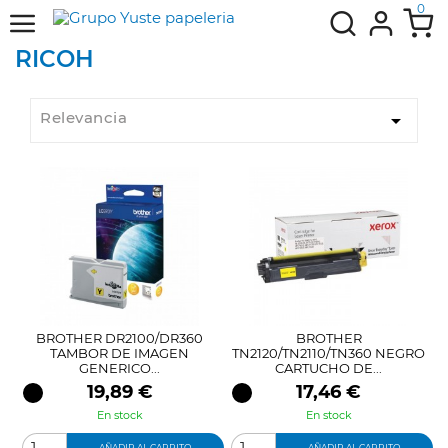
0
RICOH
Relevancia

BROTHER DR2100/DR360
BROTHER
TAMBOR DE IMAGEN
TN2120/TN2110/TN360 NEGRO
GENERICO...
CARTUCHO DE...
Precio
Precio
19,89 €
17,46 €
En stock
En stock
AÑADIR AL CARRITO
AÑADIR AL CARRITO