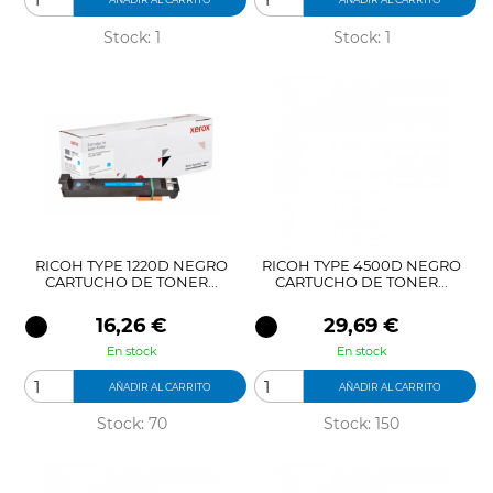
Stock: 1
Stock: 1
RICOH TYPE 1220D NEGRO
RICOH TYPE 4500D NEGRO
CARTUCHO DE TONER...
CARTUCHO DE TONER...
Precio
Precio
16,26 €
29,69 €
En stock
En stock
AÑADIR AL CARRITO
AÑADIR AL CARRITO
Stock: 70
Stock: 150