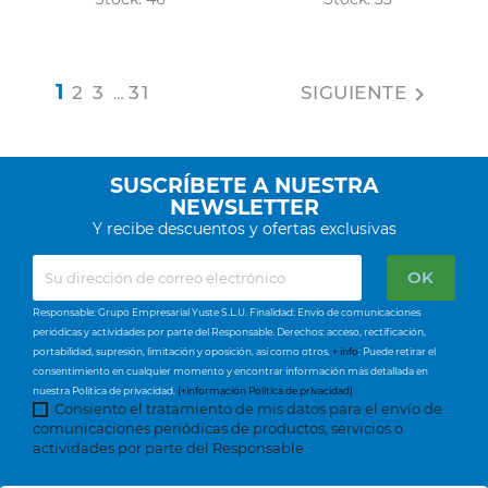
1
2
3
31
SIGUIENTE

…
SUSCRÍBETE A NUESTRA
NEWSLETTER
Y recibe descuentos y ofertas exclusivas
Responsable: Grupo Empresarial Yuste S.L.U. Finalidad: Envío de comunicaciones
periódicas y actividades por parte del Responsable. Derechos: acceso, rectificación,
portabilidad, supresión, limitación y oposición, así como otros.
+ info
: Puede retirar el
consentimiento en cualquier momento y encontrar información más detallada en
nuestra Política de privacidad.
(+información Política de privacidad)
Consiento el tratamiento de mis datos para el envío de
comunicaciones periódicas de productos, servicios o
actividades por parte del Responsable