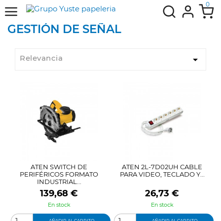
0
GESTIÓN DE SEÑAL
Relevancia

ATEN SWITCH DE
ATEN 2L-7D02UH CABLE
PERIFÉRICOS FORMATO
PARA VIDEO, TECLADO Y...
INDUSTRIAL...
Precio
Precio
139,68 €
26,73 €
En stock
En stock
AÑADIR AL CARRITO
AÑADIR AL CARRITO