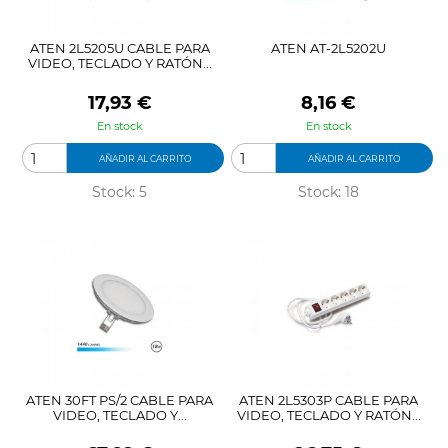
ATEN 2L5205U CABLE PARA
ATEN AT-2L5202U
VIDEO, TECLADO Y RATÓN...
Precio
Precio
17,93 €
8,16 €
En stock
En stock
AÑADIR AL CARRITO
AÑADIR AL CARRITO
Stock: 5
Stock: 18
ATEN 30FT PS/2 CABLE PARA
ATEN 2L5303P CABLE PARA
VIDEO, TECLADO Y...
VIDEO, TECLADO Y RATÓN...