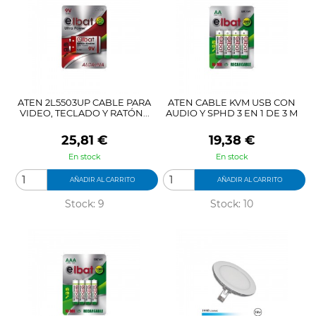
ATEN 2L5503UP CABLE PARA
ATEN CABLE KVM USB CON
VIDEO, TECLADO Y RATÓN...
AUDIO Y SPHD 3 EN 1 DE 3 M
Precio
Precio
25,81 €
19,38 €
En stock
En stock
AÑADIR AL CARRITO
AÑADIR AL CARRITO
Stock: 9
Stock: 10