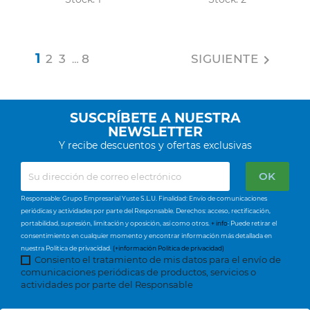
1
2
3
8
SIGUIENTE

…
SUSCRÍBETE A NUESTRA
NEWSLETTER
Y recibe descuentos y ofertas exclusivas
Responsable: Grupo Empresarial Yuste S.L.U. Finalidad: Envío de comunicaciones
periódicas y actividades por parte del Responsable. Derechos: acceso, rectificación,
portabilidad, supresión, limitación y oposición, así como otros.
+ info
: Puede retirar el
consentimiento en cualquier momento y encontrar información más detallada en
nuestra Política de privacidad.
(+información Política de privacidad)
Consiento el tratamiento de mis datos para el envío de
comunicaciones periódicas de productos, servicios o
actividades por parte del Responsable