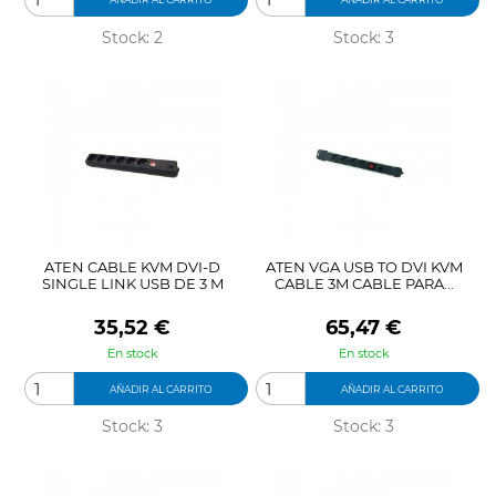
Stock: 2
Stock: 3
ATEN CABLE KVM DVI-D
ATEN VGA USB TO DVI KVM
SINGLE LINK USB DE 3 M
CABLE 3M CABLE PARA...
Precio
Precio
35,52 €
65,47 €
En stock
En stock
AÑADIR AL CARRITO
AÑADIR AL CARRITO
Stock: 3
Stock: 3