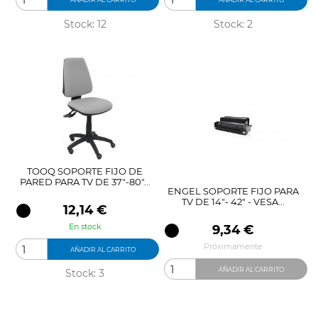
Stock: 12
Stock: 2
TOOQ SOPORTE FIJO DE
PARED PARA TV DE 37"-80"...
ENGEL SOPORTE FIJO PARA
TV DE 14"- 42" - VESA...
Precio
12,14 €
En stock
Precio
9,34 €
Próximamente
AÑADIR AL CARRITO
AÑADIR AL CARRITO
Stock: 3