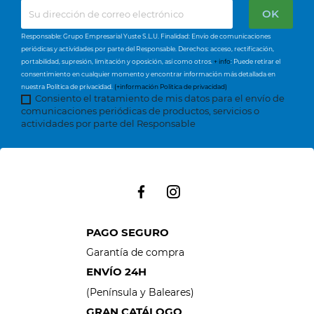
Responsable: Grupo Empresarial Yuste S.L.U. Finalidad: Envío de comunicaciones
periódicas y actividades por parte del Responsable. Derechos: acceso, rectificación,
portabilidad, supresión, limitación y oposición, así como otros.
+ info
: Puede retirar el
consentimiento en cualquier momento y encontrar información más detallada en
nuestra Política de privacidad.
(+información Política de privacidad)
Consiento el tratamiento de mis datos para el envío de
comunicaciones periódicas de productos, servicios o
actividades por parte del Responsable
PAGO SEGURO
Garantía de compra
ENVÍO 24H
(Península y Baleares)
GRAN CATÁLOGO