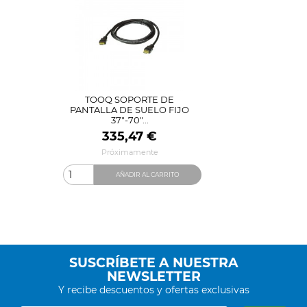
TOOQ SOPORTE DE
PANTALLA DE SUELO FIJO
37"-70"...
Precio
335,47 €
Próximamente
AÑADIR AL CARRITO
SUSCRÍBETE A NUESTRA
NEWSLETTER
Y recibe descuentos y ofertas exclusivas