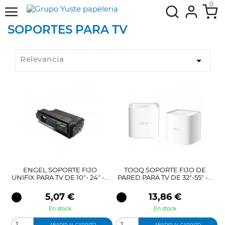
0
SOPORTES PARA TV
Relevancia

ENGEL SOPORTE FIJO
TOOQ SOPORTE FIJO DE
UNIFIX PARA TV DE 10"- 24" -...
PARED PARA TV DE 32"-55" -...
Precio
Precio
5,07 €
13,86 €
En stock
En stock
AÑADIR AL CARRITO
AÑADIR AL CARRITO