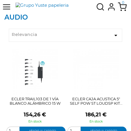
0
AUDIO
Relevancia

ECLER TRAIL103 DE 1 VÍA
ECLER CAJA ACUSTICA 5"
BLANCO ALÁMBRICO 15 W
SELF POW ST LOUDSP KIT...
Precio
Precio
154,26 €
186,21 €
En stock
En stock
AÑADIR AL CARRITO
AÑADIR AL CARRITO