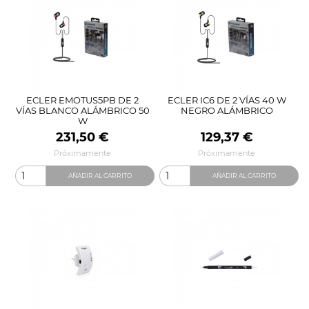
ECLER EMOTUS5PB DE 2
ECLER IC6 DE 2 VÍAS 40 W
VÍAS BLANCO ALÁMBRICO 50
NEGRO ALÁMBRICO
W
Precio
Precio
231,50 €
129,37 €
Próximamente
Próximamente
AÑADIR AL CARRITO
AÑADIR AL CARRITO