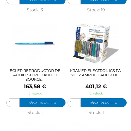
Stock: 3
Stock: 19
ECLER REPRODUCTOR DE
KRAMER ELECTRONICS PA-
AUDIO STEREO AUDIO
50HZ AMPLIFICADOR DE...
SOURCE...
Precio
Precio
163,58 €
401,12 €
En stock
En stock
AÑADIR AL CARRITO
AÑADIR AL CARRITO
Stock: 1
Stock: 1