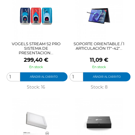
VOGELS STREAM S2 PRO
SOPORTE ORIENTABLE / 1
SISTEMA DE
ARTICULACIÓN 17"-42"...
PRESENTACION...
Precio
Precio
299,40 €
11,09 €
En stock
En stock
AÑADIR AL CARRITO
AÑADIR AL CARRITO
Stock: 16
Stock: 8