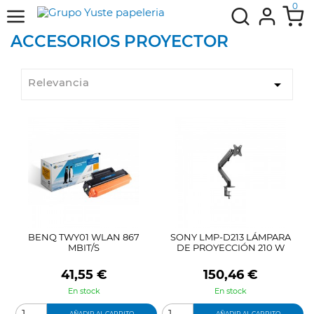
0
ACCESORIOS PROYECTOR
Relevancia

BENQ TWY01 WLAN 867
SONY LMP-D213 LÁMPARA
MBIT/S
DE PROYECCIÓN 210 W
Precio
Precio
41,55 €
150,46 €
En stock
En stock
AÑADIR AL CARRITO
AÑADIR AL CARRITO