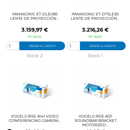
PANASONIC ET-DLE085
PANASONIC ET-D75LE30
LENTE DE PROYECCIÓN...
LENTE DE PROYECCIÓN...
Precio
Precio
3.159,97 €
3.216,26 €
En stock
En stock
AÑADIR AL CARRITO
AÑADIR AL CARRITO
Stock: 2
Stock: 1
VOGELS RISE A141 VIDEO
VOGELS RISE A121
CONFERENCING CAMERA...
SOUNDBAR BRACKET
MOTORIZED...