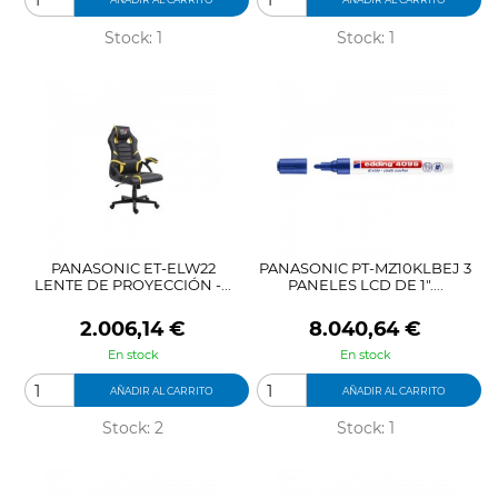
Stock: 1
Stock: 1
PANASONIC ET-ELW22
PANASONIC PT-MZ10KLBEJ 3
LENTE DE PROYECCIÓN -...
PANELES LCD DE 1"....
Precio
Precio
2.006,14 €
8.040,64 €
En stock
En stock
AÑADIR AL CARRITO
AÑADIR AL CARRITO
Stock: 2
Stock: 1