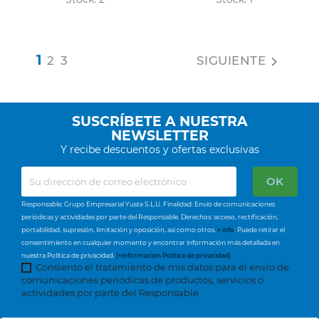
1
2
3
SIGUIENTE

SUSCRÍBETE A NUESTRA
NEWSLETTER
Y recibe descuentos y ofertas exclusivas
Responsable: Grupo Empresarial Yuste S.L.U. Finalidad: Envío de comunicaciones
periódicas y actividades por parte del Responsable. Derechos: acceso, rectificación,
portabilidad, supresión, limitación y oposición, así como otros.
+ info
: Puede retirar el
consentimiento en cualquier momento y encontrar información más detallada en
nuestra Política de privacidad.
(+información Política de privacidad)
Consiento el tratamiento de mis datos para el envío de
comunicaciones periódicas de productos, servicios o
actividades por parte del Responsable