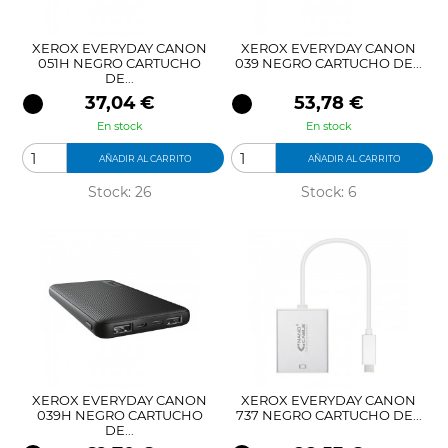
XEROX EVERYDAY CANON
XEROX EVERYDAY CANON
051H NEGRO CARTUCHO
039 NEGRO CARTUCHO DE...
DE...
Precio
Precio
37,04 €
53,78 €
En stock
En stock
AÑADIR AL CARRITO
AÑADIR AL CARRITO
Stock: 26
Stock: 6
XEROX EVERYDAY CANON
XEROX EVERYDAY CANON
039H NEGRO CARTUCHO
737 NEGRO CARTUCHO DE...
DE...