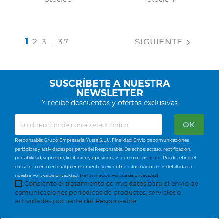
1
2
3
37
SIGUIENTE

…
SUSCRÍBETE A NUESTRA
NEWSLETTER
Y recibe descuentos y ofertas exclusivas
Responsable: Grupo Empresarial Yuste S.L.U. Finalidad: Envío de comunicaciones
periódicas y actividades por parte del Responsable. Derechos: acceso, rectificación,
portabilidad, supresión, limitación y oposición, así como otros.
+ info
: Puede retirar el
consentimiento en cualquier momento y encontrar información más detallada en
nuestra Política de privacidad.
(+información Política de privacidad)
Consiento el tratamiento de mis datos para el envío de
comunicaciones periódicas de productos, servicios o
actividades por parte del Responsable