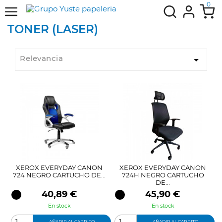
0
TONER (LASER)
Relevancia

XEROX EVERYDAY CANON
XEROX EVERYDAY CANON
724 NEGRO CARTUCHO DE...
724H NEGRO CARTUCHO
DE...
Precio
Precio
40,89 €
45,90 €
En stock
En stock
AÑADIR AL CARRITO
AÑADIR AL CARRITO