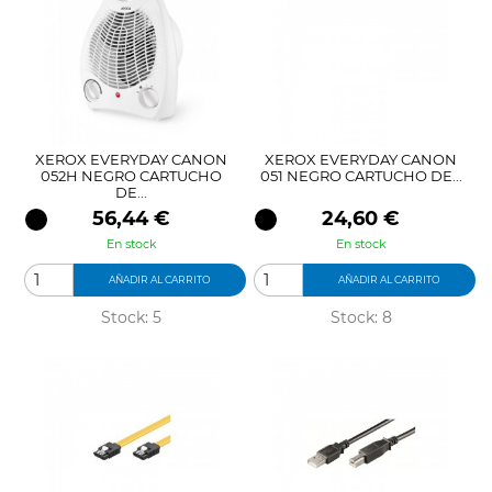
XEROX EVERYDAY CANON
XEROX EVERYDAY CANON
052H NEGRO CARTUCHO
051 NEGRO CARTUCHO DE...
DE...
Precio
Precio
56,44 €
24,60 €
En stock
En stock
AÑADIR AL CARRITO
AÑADIR AL CARRITO
Stock: 5
Stock: 8