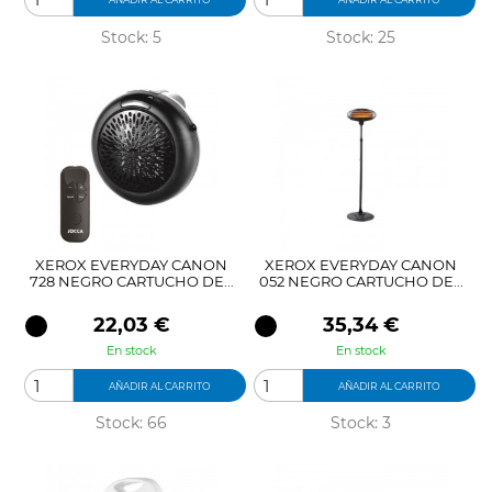
Stock: 5
Stock: 25
XEROX EVERYDAY CANON
XEROX EVERYDAY CANON
728 NEGRO CARTUCHO DE...
052 NEGRO CARTUCHO DE...
Precio
Precio
22,03 €
35,34 €
En stock
En stock
AÑADIR AL CARRITO
AÑADIR AL CARRITO
Stock: 66
Stock: 3