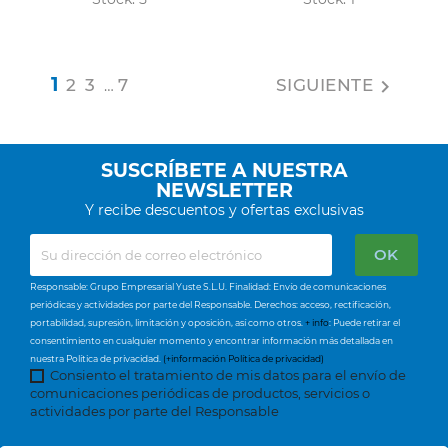
1
2
3
7
SIGUIENTE

…
SUSCRÍBETE A NUESTRA
NEWSLETTER
Y recibe descuentos y ofertas exclusivas
Responsable: Grupo Empresarial Yuste S.L.U. Finalidad: Envío de comunicaciones
periódicas y actividades por parte del Responsable. Derechos: acceso, rectificación,
portabilidad, supresión, limitación y oposición, así como otros.
+ info
: Puede retirar el
consentimiento en cualquier momento y encontrar información más detallada en
nuestra Política de privacidad.
(+información Política de privacidad)
Consiento el tratamiento de mis datos para el envío de
comunicaciones periódicas de productos, servicios o
actividades por parte del Responsable