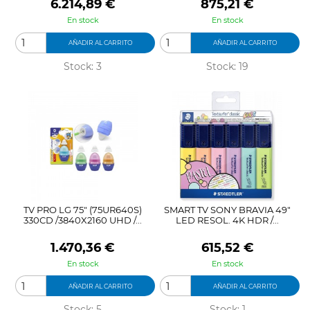
Precio
Precio
6.214,89 €
875,21 €
En stock
En stock
AÑADIR AL CARRITO
AÑADIR AL CARRITO
Stock: 3
Stock: 19
TV PRO LG 75" (75UR640S)
SMART TV SONY BRAVIA 49"
330CD /3840X2160 UHD /...
LED RESOL. 4K HDR /...
Precio
Precio
1.470,36 €
615,52 €
En stock
En stock
AÑADIR AL CARRITO
AÑADIR AL CARRITO
Stock: 5
Stock: 1