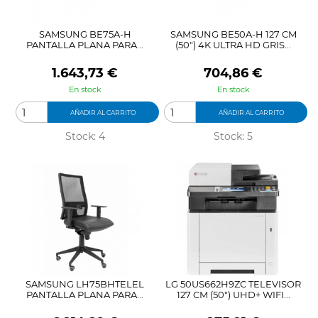
SAMSUNG BE75A-H
SAMSUNG BE50A-H 127 CM
PANTALLA PLANA PARA...
(50") 4K ULTRA HD GRIS...
Precio
Precio
1.643,73 €
704,86 €
En stock
En stock
AÑADIR AL CARRITO
AÑADIR AL CARRITO
Stock: 4
Stock: 5
SAMSUNG LH75BHTELEL
LG 50US662H9ZC TELEVISOR
PANTALLA PLANA PARA...
127 CM (50") UHD+ WIFI...