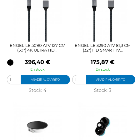
ENGEL LE 5090 ATV 127 CM
ENGEL LE 3290 ATV 81,3 CM
(50") 4K ULTRA HD...
(32") HD SMART TV...
Precio
Precio
396,40 €
175,87 €
En stock
En stock
AÑADIR AL CARRITO
AÑADIR AL CARRITO
Stock: 4
Stock: 3