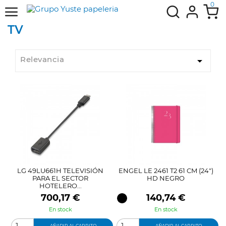
0
TV
Relevancia

LG 49LU661H TELEVISIÓN
ENGEL LE 2461 T2 61 CM (24")
PARA EL SECTOR
HD NEGRO
HOTELERO...
Precio
Precio
700,17 €
140,74 €
En stock
En stock
AÑADIR AL CARRITO
AÑADIR AL CARRITO