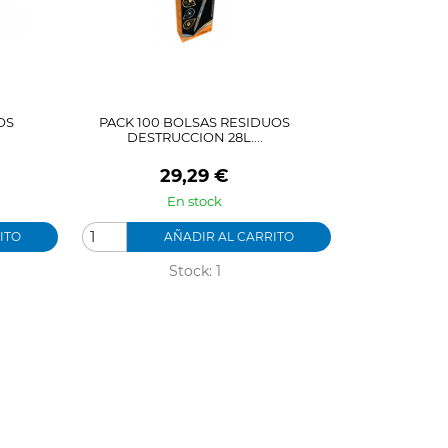
OS
PACK 100 BOLSAS RESIDUOS
DESTRUCCION 28L....
Precio
29,29 €
En stock
ITO
AÑADIR AL CARRITO
Stock: 1