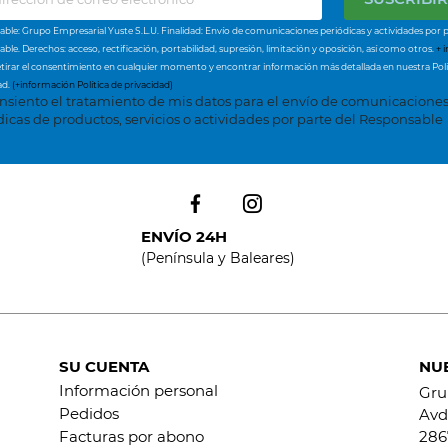
ble: Grupo Empresarial Yuste S.L.U. Finalidad: Envío de comunicaciones periódicas y actividades por p
ble. Derechos: acceso, rectificación, portabilidad, supresión, limitación y oposición, así como otros.
+ i
tirar el consentimiento en cualquier momento y encontrar información más detallada en nuestra Polí
ad.
(+información Política de privacidad)
nsiento el tratamiento de mis datos para el envío de comunicacione
dicas de productos, servicios o actividades por parte del Responsable
ENVÍO 24H
(Península y Baleares)
SU CUENTA
NU
Información personal
Gru
Pedidos
Avd.
Facturas por abono
286