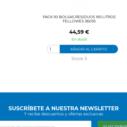
PACK 50 BOLSAS RESIDUOS 165 LITROS
FELLOWES 36055
Precio
44,59 €
En stock
AÑADIR AL CARRITO
Stock: 5
SUSCRÍBETE A NUESTRA NEWSLETTER
Y recibe descuentos y ofertas exclusivas