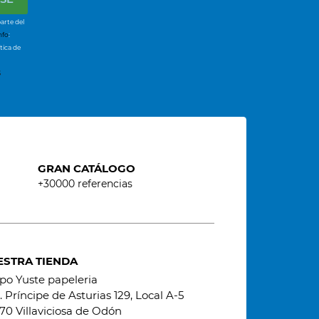
arte del
nfo
:
tica de
s
GRAN CATÁLOGO
+30000 referencias
ESTRA TIENDA
po Yuste papeleria
 Príncipe de Asturias 129, Local A-5
70 Villaviciosa de Odón