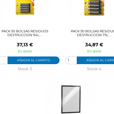
PACK 50 BOLSAS RESIDUOS
PACK 50 BOLSAS RESIDU
DESTRUCCION 94L....
DESTRUCCION 75L....
Precio
Precio
37,13 €
34,87 €
En stock
En stock
AÑADIR AL CARRITO
AÑADIR AL CARR
Stock: 3
Stock: 4