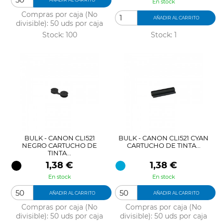
En stock
Compras por caja (No
AÑADIR AL CARRITO
divisible): 50 uds por caja
Stock: 100
Stock: 1
BULK - CANON CLI521
BULK - CANON CLI521 CYAN
NEGRO CARTUCHO DE
CARTUCHO DE TINTA...
TINTA...
Precio
Precio
1,38 €
1,38 €
En stock
En stock
AÑADIR AL CARRITO
AÑADIR AL CARRITO
Compras por caja (No
Compras por caja (No
divisible): 50 uds por caja
divisible): 50 uds por caja