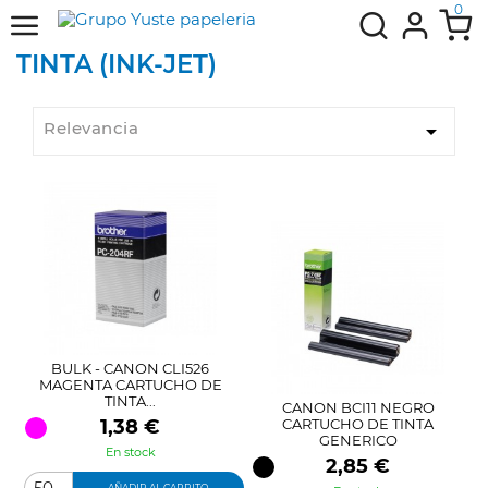
0
TINTA (INK-JET)
Relevancia

BULK - CANON CLI526
MAGENTA CARTUCHO DE
TINTA...
CANON BCI11 NEGRO
Precio
1,38 €
CARTUCHO DE TINTA
GENERICO
En stock
Precio
2,85 €
AÑADIR AL CARRITO