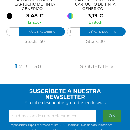
CARTUCHO DE TINTA
CARTUCHO DE TINTA
GENERICO -...
GENERICO -...
Precio
Precio
3,48 €
3,19 €
En stock
En stock
AÑADIR AL CARRITO
AÑADIR AL CARRITO
Stock: 150
Stock: 30
1
2
3
50
SIGUIENTE

…
SUSCRÍBETE A NUESTRA
NEWSLETTER
Y recibe descuentos y ofertas exclusivas
Responsable: Grupo Empresarial Yuste S.L.U. Finalidad: Envío de comunicaciones