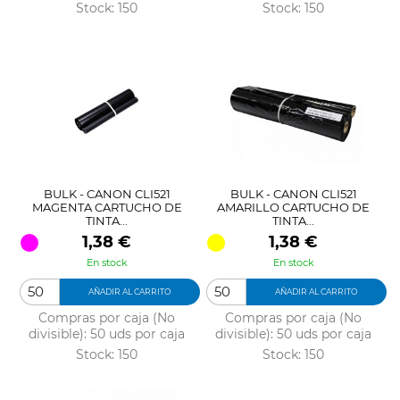
Stock: 150
Stock: 150
BULK - CANON CLI521
BULK - CANON CLI521
MAGENTA CARTUCHO DE
AMARILLO CARTUCHO DE
TINTA...
TINTA...
Precio
Precio
1,38 €
1,38 €
En stock
En stock
AÑADIR AL CARRITO
AÑADIR AL CARRITO
Compras por caja (No
Compras por caja (No
divisible): 50 uds por caja
divisible): 50 uds por caja
Stock: 150
Stock: 150