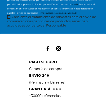
periódicas y actividades por parte del Responsable. Derechos: acceso, rectificación,
portabilidad, supresión, limitación y oposición, así como otros.
+ info
: Puede retirar el
consentimiento en cualquier momento y encontrar información más detallada en
nuestra Política de privacidad.
(+información Política de privacidad)
Consiento el tratamiento de mis datos para el envío de
comunicaciones periódicas de productos, servicios o
actividades por parte del Responsable
PAGO SEGURO
Garantía de compra
ENVÍO 24H
(Península y Baleares)
GRAN CATÁLOGO
+30000 referencias