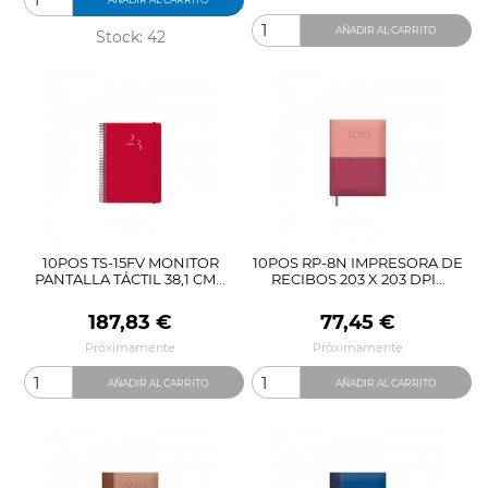
AÑADIR AL CARRITO
Stock: 42
10POS TS-15FV MONITOR
10POS RP-8N IMPRESORA DE
PANTALLA TÁCTIL 38,1 CM...
RECIBOS 203 X 203 DPI...
Precio
Precio
187,83 €
77,45 €
Próximamente
Próximamente
AÑADIR AL CARRITO
AÑADIR AL CARRITO