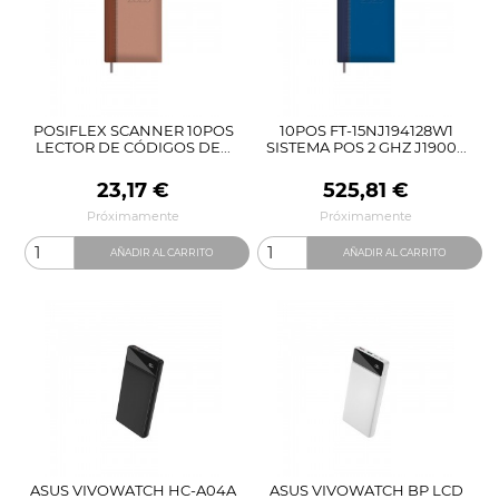
POSIFLEX SCANNER 10POS
10POS FT-15NJ194128W1
LECTOR DE CÓDIGOS DE...
SISTEMA POS 2 GHZ J1900...
Precio
Precio
23,17 €
525,81 €
Próximamente
Próximamente
AÑADIR AL CARRITO
AÑADIR AL CARRITO
ASUS VIVOWATCH HC-A04A
ASUS VIVOWATCH BP LCD