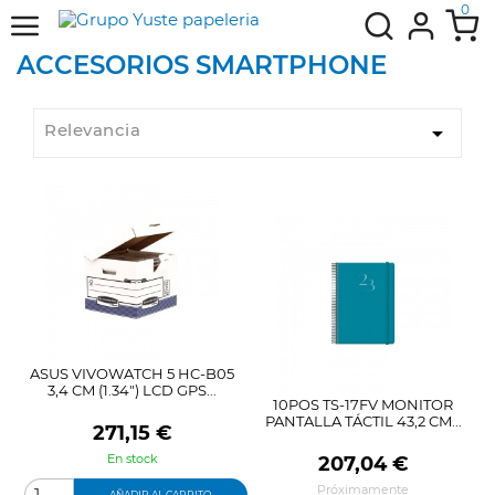
0
ACCESORIOS SMARTPHONE
Relevancia

ASUS VIVOWATCH 5 HC-B05
3,4 CM (1.34") LCD GPS...
10POS TS-17FV MONITOR
PANTALLA TÁCTIL 43,2 CM...
Precio
271,15 €
En stock
Precio
207,04 €
Próximamente
AÑADIR AL CARRITO