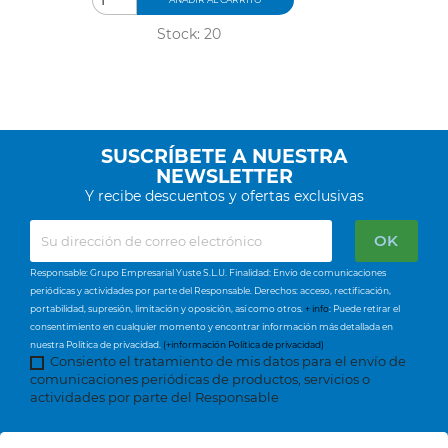
Stock: 20
SUSCRÍBETE A NUESTRA
NEWSLETTER
Y recibe descuentos y ofertas exclusivas
Responsable: Grupo Empresarial Yuste S.L.U. Finalidad: Envío de comunicaciones
periódicas y actividades por parte del Responsable. Derechos: acceso, rectificación,
portabilidad, supresión, limitación y oposición, así como otros.
+ info
: Puede retirar el
consentimiento en cualquier momento y encontrar información más detallada en
nuestra Política de privacidad.
(+información Política de privacidad)
Consiento el tratamiento de mis datos para el envío de
comunicaciones periódicas de productos, servicios o
actividades por parte del Responsable