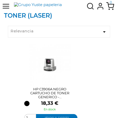
0
TONER (LASER)
Relevancia

HP C3906A NEGRO
CARTUCHO DE TONER
GENERICO -...
Precio
18,33 €
En stock
AÑADIR AL CARRITO