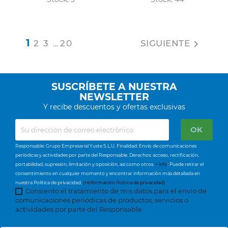
1
2
3
20
SIGUIENTE

…
SUSCRÍBETE A NUESTRA
NEWSLETTER
Y recibe descuentos y ofertas exclusivas
Responsable: Grupo Empresarial Yuste S.L.U. Finalidad: Envío de comunicaciones
periódicas y actividades por parte del Responsable. Derechos: acceso, rectificación,
portabilidad, supresión, limitación y oposición, así como otros.
+ info
: Puede retirar el
consentimiento en cualquier momento y encontrar información más detallada en
nuestra Política de privacidad.
(+información Política de privacidad)
Consiento el tratamiento de mis datos para el envío de
comunicaciones periódicas de productos, servicios o
actividades por parte del Responsable