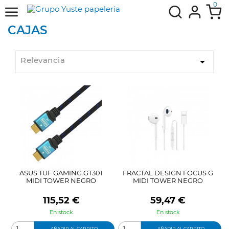
0
CAJAS
Relevancia

ASUS TUF GAMING GT301
FRACTAL DESIGN FOCUS G
MIDI TOWER NEGRO
MIDI TOWER NEGRO
Precio
Precio
115,52 €
59,47 €
En stock
En stock
AÑADIR AL CARRITO
AÑADIR AL CARRITO