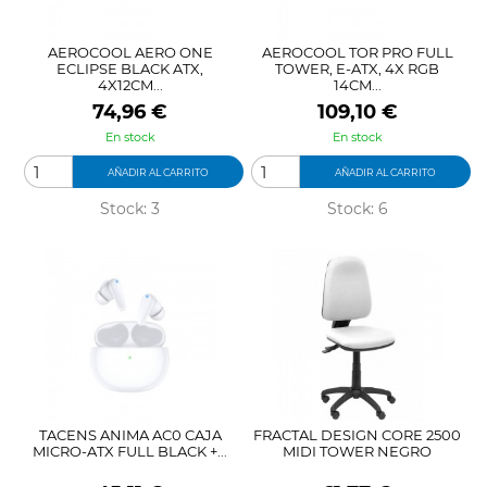
AEROCOOL AERO ONE
AEROCOOL TOR PRO FULL
ECLIPSE BLACK ATX,
TOWER, E-ATX, 4X RGB
4X12CM...
14CM...
Precio
Precio
74,96 €
109,10 €
En stock
En stock
AÑADIR AL CARRITO
AÑADIR AL CARRITO
Stock: 3
Stock: 6
TACENS ANIMA AC0 CAJA
FRACTAL DESIGN CORE 2500
MICRO-ATX FULL BLACK +...
MIDI TOWER NEGRO