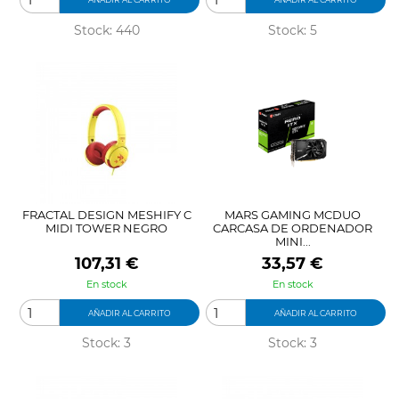
Stock: 440
Stock: 5
FRACTAL DESIGN MESHIFY C
MARS GAMING MCDUO
MIDI TOWER NEGRO
CARCASA DE ORDENADOR
MINI...
Precio
Precio
107,31 €
33,57 €
En stock
En stock
AÑADIR AL CARRITO
AÑADIR AL CARRITO
Stock: 3
Stock: 3