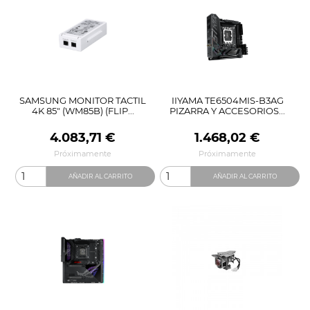
SAMSUNG MONITOR TACTIL
IIYAMA TE6504MIS-B3AG
4K 85" (WM85B) (FLIP...
PIZARRA Y ACCESORIOS...
Precio
Precio
4.083,71 €
1.468,02 €
Próximamente
Próximamente
AÑADIR AL CARRITO
AÑADIR AL CARRITO