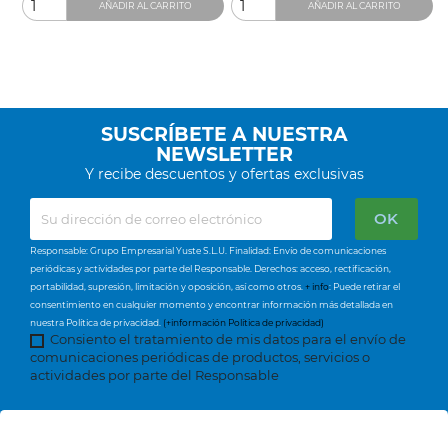
AÑADIR AL CARRITO
AÑADIR AL CARRITO
SUSCRÍBETE A NUESTRA
NEWSLETTER
Y recibe descuentos y ofertas exclusivas
Responsable: Grupo Empresarial Yuste S.L.U. Finalidad: Envío de comunicaciones
periódicas y actividades por parte del Responsable. Derechos: acceso, rectificación,
portabilidad, supresión, limitación y oposición, así como otros.
+ info
: Puede retirar el
consentimiento en cualquier momento y encontrar información más detallada en
nuestra Política de privacidad.
(+información Política de privacidad)
Consiento el tratamiento de mis datos para el envío de
comunicaciones periódicas de productos, servicios o
actividades por parte del Responsable