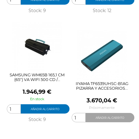
Stock: 9
Stock: 12
SAMSUNG WM65B 165,1 CM
(65") VA WIFI 500 CD /...
IIYAMA TF6539UHSC-B1AG
PIZARRA Y ACCESORIOS...
Precio
1.946,99 €
En stock
Precio
3.670,04 €
Próximamente
AÑADIR AL CARRITO
AÑADIR AL CARRITO
Stock: 9