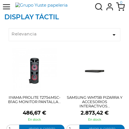
0
DISPLAY TÁCTIL
Relevancia

IIYAMA PROLITE T2754MSC-
SAMSUNG WM75B PIZARRA Y
B1AG MONITOR PANTALLA...
ACCESORIOS
INTERACTIVOS...
Precio
Precio
486,67 €
2.873,42 €
En stock
En stock
AÑADIR AL CARRITO
AÑADIR AL CARRITO