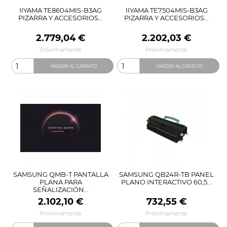
IIYAMA TE8604MIS-B3AG
IIYAMA TE7504MIS-B3AG
PIZARRA Y ACCESORIOS...
PIZARRA Y ACCESORIOS...
Precio
Precio
2.779,04 €
2.202,03 €
Próximamente
Próximamente
AÑADIR AL CARRITO
AÑADIR AL CARRITO
SAMSUNG QMB-T PANTALLA
SAMSUNG QB24R-TB PANEL
PLANA PARA
PLANO INTERACTIVO 60,5...
SEÑALIZACIÓN...
Precio
Precio
2.102,10 €
732,55 €
Próximamente
Próximamente