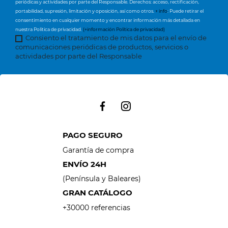
periódicas y actividades por parte del Responsable. Derechos: acceso, rectificación,
portabilidad, supresión, limitación y oposición, así como otros.
+ info
: Puede retirar el
consentimiento en cualquier momento y encontrar información más detallada en
nuestra Política de privacidad.
(+información Política de privacidad)
Consiento el tratamiento de mis datos para el envío de
comunicaciones periódicas de productos, servicios o
actividades por parte del Responsable
PAGO SEGURO
Garantía de compra
ENVÍO 24H
(Península y Baleares)
GRAN CATÁLOGO
+30000 referencias