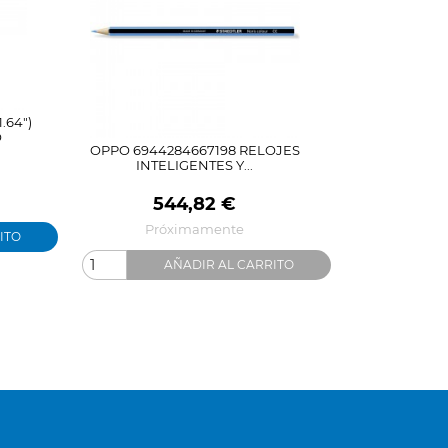
.64")
O
OPPO 6944284667198 RELOJES
INTELIGENTES Y...
Precio
544,82 €
Próximamente
ITO
AÑADIR AL CARRITO