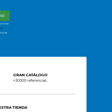
arte del
nfo
:
tica de
s
GRAN CATÁLOGO
+30000 referencias
ESTRA TIENDA