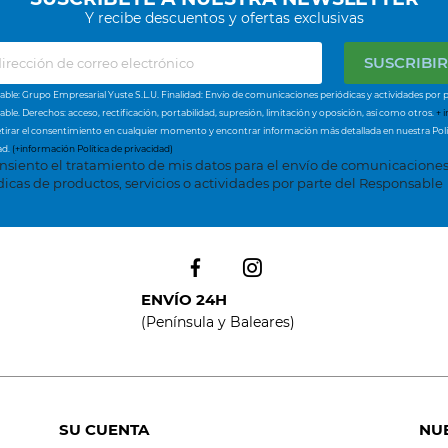
Y recibe descuentos y ofertas exclusivas
ble: Grupo Empresarial Yuste S.L.U. Finalidad: Envío de comunicaciones periódicas y actividades por p
ble. Derechos: acceso, rectificación, portabilidad, supresión, limitación y oposición, así como otros.
+ i
tirar el consentimiento en cualquier momento y encontrar información más detallada en nuestra Polí
ad.
(+información Política de privacidad)
nsiento el tratamiento de mis datos para el envío de comunicacione
dicas de productos, servicios o actividades por parte del Responsable
ENVÍO 24H
(Península y Baleares)
SU CUENTA
NU