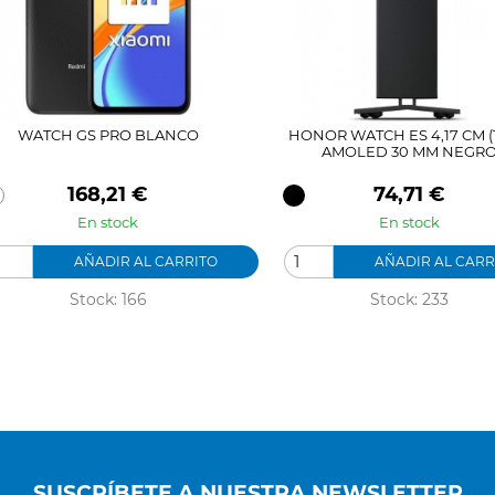
WATCH GS PRO BLANCO
HONOR WATCH ES 4,17 CM (1
AMOLED 30 MM NEGR
Precio
Precio
168,21 €
74,71 €
En stock
En stock
AÑADIR AL CARRITO
AÑADIR AL CARR
Stock: 166
Stock: 233
SUSCRÍBETE A NUESTRA NEWSLETTER