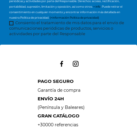
periódicas y actividades por parte del Responsable. Derechos: acceso, rectificación,
portabilidad, supresión, limitación y oposición, así como otros.
+ info
: Puede retirar el
consentimiento en cualquier momento y encontrar información más detallada en
nuestra Política de privacidad.
(+información Política de privacidad)
Consiento el tratamiento de mis datos para el envío de
comunicaciones periódicas de productos, servicios o
actividades por parte del Responsable
PAGO SEGURO
Garantía de compra
ENVÍO 24H
(Península y Baleares)
GRAN CATÁLOGO
+30000 referencias