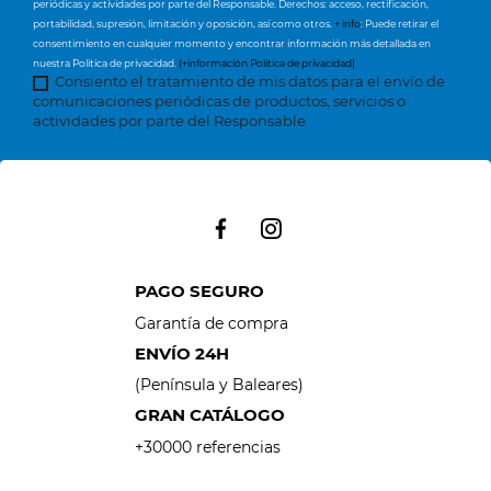
periódicas y actividades por parte del Responsable. Derechos: acceso, rectificación,
portabilidad, supresión, limitación y oposición, así como otros.
+ info
: Puede retirar el
consentimiento en cualquier momento y encontrar información más detallada en
nuestra Política de privacidad.
(+información Política de privacidad)
Consiento el tratamiento de mis datos para el envío de
comunicaciones periódicas de productos, servicios o
actividades por parte del Responsable
PAGO SEGURO
Garantía de compra
ENVÍO 24H
(Península y Baleares)
GRAN CATÁLOGO
+30000 referencias