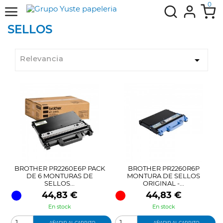
0
SELLOS
Relevancia

BROTHER PR2260E6P PACK
BROTHER PR2260R6P
DE 6 MONTURAS DE
MONTURA DE SELLOS
SELLOS...
ORIGINAL -...
Precio
Precio
44,83 €
44,83 €
En stock
En stock
AÑADIR AL CARRITO
AÑADIR AL CARRITO