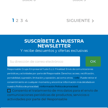
1
2
3
4
SIGUIENTE

SUSCRÍBETE A NUESTRA
NEWSLETTER
Y recibe descuentos y ofertas exclusivas
Responsable: Grupo Empresarial Yuste S.L.U. Finalidad: Envío de comunicaciones
periódicas y actividades por parte del Responsable. Derechos: acceso, rectificación,
portabilidad, supresión, limitación y oposición, así como otros.
+ info
: Puede retirar el
consentimiento en cualquier momento y encontrar información más detallada en
nuestra Política de privacidad.
(+información Política de privacidad)
Consiento el tratamiento de mis datos para el envío de
comunicaciones periódicas de productos, servicios o
actividades por parte del Responsable