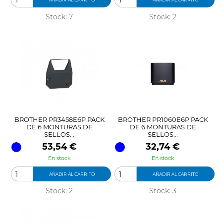
Stock: 7
Stock: 2
BROTHER PR3458E6P PACK
BROTHER PR1060E6P PACK
DE 6 MONTURAS DE
DE 6 MONTURAS DE
SELLOS...
SELLOS...
Precio
Precio
53,54 €
32,74 €
En stock
En stock
AÑADIR AL CARRITO
AÑADIR AL CARRITO
Stock: 2
Stock: 3