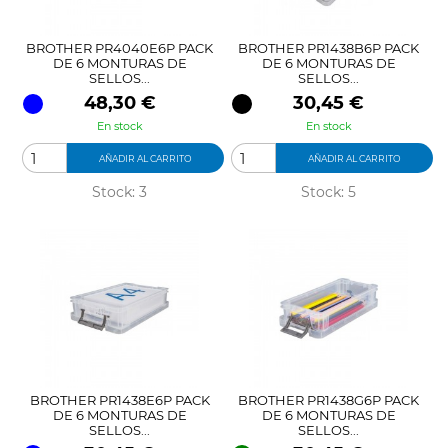
BROTHER PR4040E6P PACK
BROTHER PR1438B6P PACK
DE 6 MONTURAS DE
DE 6 MONTURAS DE
SELLOS...
SELLOS...
Precio
Precio
48,30 €
30,45 €
En stock
En stock
AÑADIR AL CARRITO
AÑADIR AL CARRITO
Stock: 3
Stock: 5
BROTHER PR1438E6P PACK
BROTHER PR1438G6P PACK
DE 6 MONTURAS DE
DE 6 MONTURAS DE
SELLOS...
SELLOS...