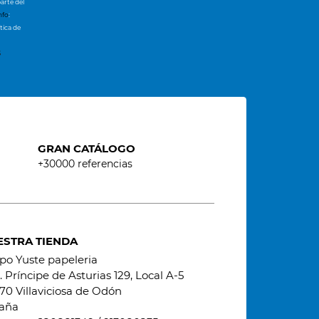
arte del
nfo
:
tica de
s
GRAN CATÁLOGO
+30000 referencias
ESTRA TIENDA
po Yuste papeleria
 Príncipe de Asturias 129, Local A-5
70 Villaviciosa de Odón
aña