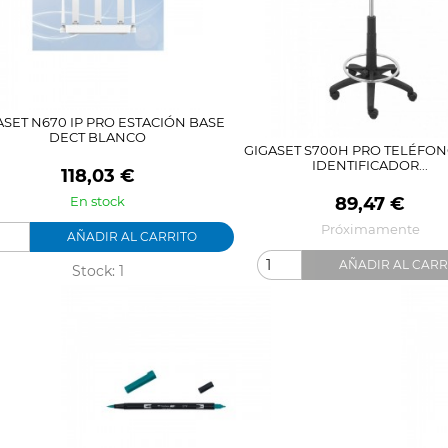
ASET N670 IP PRO ESTACIÓN BASE
DECT BLANCO
GIGASET S700H PRO TELÉFON
IDENTIFICADOR...
Precio
118,03 €
Precio
89,47 €
En stock
Próximamente
AÑADIR AL CARRITO
AÑADIR AL CARR
Stock: 1