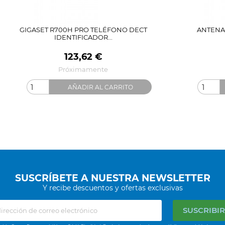
GIGASET R700H PRO TELÉFONO DECT
ANTENA 
IDENTIFICADOR...
Precio
123,62 €
Próximamente
AÑADIR AL CARRITO
SUSCRÍBETE A NUESTRA NEWSLETTER
Y recibe descuentos y ofertas exclusivas