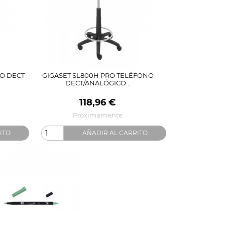
O DECT
GIGASET SL800H PRO TELÉFONO
DECT/ANALÓGICO...
Precio
118,96 €
Próximamente
ITO
AÑADIR AL CARRITO