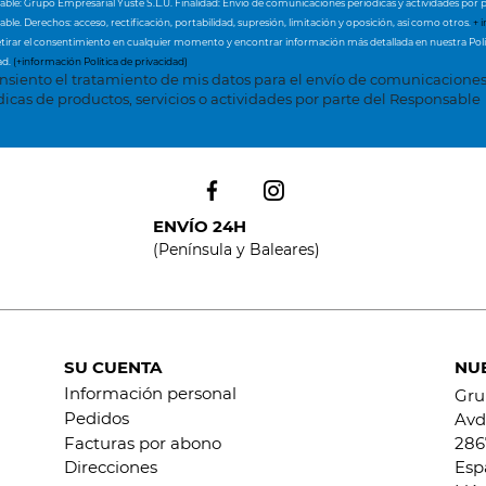
ble: Grupo Empresarial Yuste S.L.U. Finalidad: Envío de comunicaciones periódicas y actividades por p
ble. Derechos: acceso, rectificación, portabilidad, supresión, limitación y oposición, así como otros.
+ i
tirar el consentimiento en cualquier momento y encontrar información más detallada en nuestra Polí
ad.
(+información Política de privacidad)
nsiento el tratamiento de mis datos para el envío de comunicacione
dicas de productos, servicios o actividades por parte del Responsable
ENVÍO 24H
(Península y Baleares)
SU CUENTA
NU
Información personal
Gru
Pedidos
Avd.
Facturas por abono
286
Esp
Direcciones