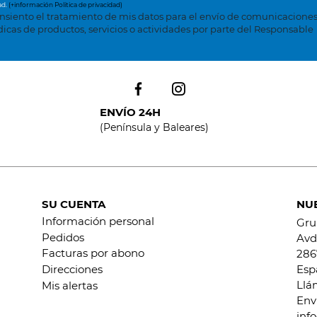
ad.
(+información Política de privacidad)
nsiento el tratamiento de mis datos para el envío de comunicacione
dicas de productos, servicios o actividades por parte del Responsable
ENVÍO 24H
(Península y Baleares)
SU CUENTA
NU
Información personal
Gru
Pedidos
Avd.
Facturas por abono
286
Esp
Direcciones
Llá
Mis alertas
Env
inf