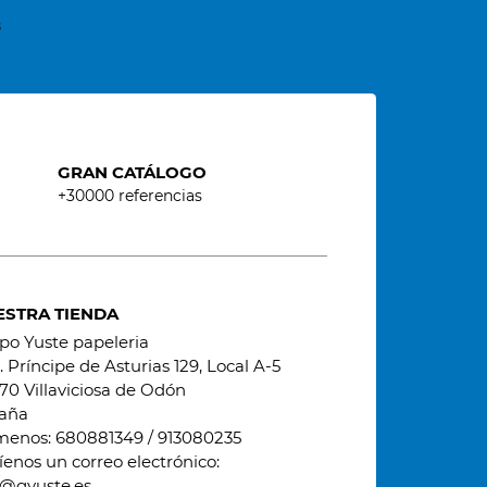
s
GRAN CATÁLOGO
+30000 referencias
ESTRA TIENDA
po Yuste papeleria
 Príncipe de Asturias 129, Local A-5
70 Villaviciosa de Odón
aña
menos:
680881349 / 913080235
íenos un correo electrónico:
o@gyuste.es