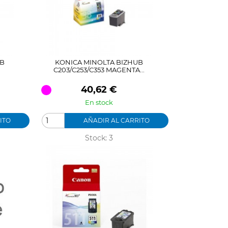
UB
KONICA MINOLTA BIZHUB
C203/C253/C353 MAGENTA...
Precio
40,62 €
En stock
ITO
AÑADIR AL CARRITO
Stock: 3