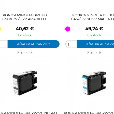
KONICA MINOLTA BIZHUB
KONICA MINOLTA BIZH
C203/C253/C353 AMARILLO...
C452/C552/C652 MAGENTA.
Precio
Precio
40,62 €
49,74 €
En stock
En stock
AÑADIR AL CARRITO
AÑADIR AL CARR
Stock: 15
Stock: 5
ICA MINOLTA 2300W/2350 NEGRO
KONICA MINOLTA 2300W/235