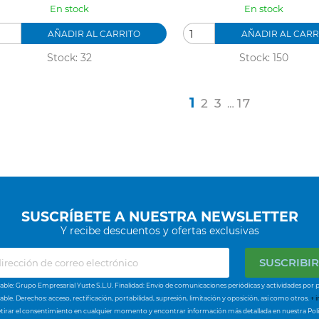
En stock
En stock
AÑADIR AL CARRITO
AÑADIR AL CARR
Stock: 32
Stock: 150
1
2
3
17
…
SUSCRÍBETE A NUESTRA NEWSLETTER
Y recibe descuentos y ofertas exclusivas
ble: Grupo Empresarial Yuste S.L.U. Finalidad: Envío de comunicaciones periódicas y actividades por p
ble. Derechos: acceso, rectificación, portabilidad, supresión, limitación y oposición, así como otros.
+ i
tirar el consentimiento en cualquier momento y encontrar información más detallada en nuestra Polí