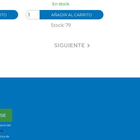
En stock
ITO
AÑADIR AL CARRITO
Stock: 79
SIGUIENTE

arte del
nfo
:
tica de