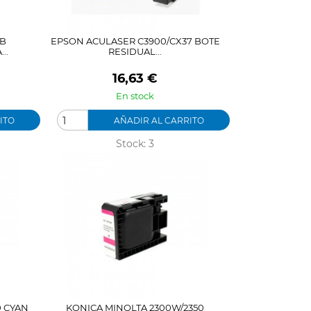
UB
EPSON ACULASER C3900/CX37 BOTE
..
RESIDUAL...
Precio
16,63 €
En stock
ITO
AÑADIR AL CARRITO
Stock: 3
0 CYAN
KONICA MINOLTA 2300W/2350