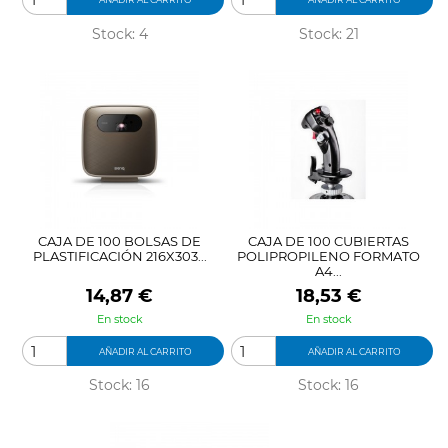
Stock: 4
Stock: 21
CAJA DE 100 BOLSAS DE
CAJA DE 100 CUBIERTAS
PLASTIFICACIÓN 216X303...
POLIPROPILENO FORMATO
A4...
Precio
Precio
14,87 €
18,53 €
En stock
En stock
AÑADIR AL CARRITO
AÑADIR AL CARRITO
Stock: 16
Stock: 16