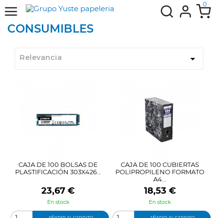
0
CONSUMIBLES
Relevancia

CAJA DE 100 BOLSAS DE
CAJA DE 100 CUBIERTAS
PLASTIFICACIÓN 303X426...
POLIPROPILENO FORMATO
A4...
Precio
Precio
23,67 €
18,53 €
En stock
En stock
AÑADIR AL CARRITO
AÑADIR AL CARRITO