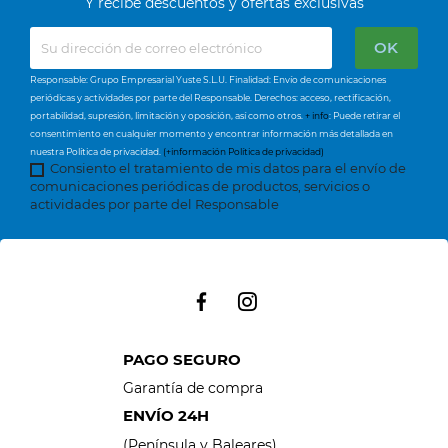
Y recibe descuentos y ofertas exclusivas
Responsable: Grupo Empresarial Yuste S.L.U. Finalidad: Envío de comunicaciones
periódicas y actividades por parte del Responsable. Derechos: acceso, rectificación,
portabilidad, supresión, limitación y oposición, así como otros.
+ info
: Puede retirar el
consentimiento en cualquier momento y encontrar información más detallada en
nuestra Política de privacidad.
(+información Política de privacidad)
Consiento el tratamiento de mis datos para el envío de
comunicaciones periódicas de productos, servicios o
actividades por parte del Responsable
PAGO SEGURO
Garantía de compra
ENVÍO 24H
(Península y Baleares)